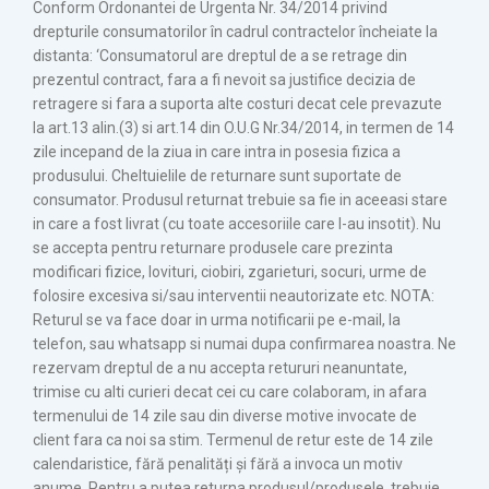
Conform Ordonantei de Urgenta Nr. 34/2014 privind
drepturile consumatorilor în cadrul contractelor încheiate la
distanta: ‘Consumatorul are dreptul de a se retrage din
prezentul contract, fara a fi nevoit sa justifice decizia de
retragere si fara a suporta alte costuri decat cele prevazute
la art.13 alin.(3) si art.14 din O.U.G Nr.34/2014, in termen de 14
zile incepand de la ziua in care intra in posesia fizica a
produsului. Cheltuielile de returnare sunt suportate de
consumator. Produsul returnat trebuie sa fie in aceeasi stare
in care a fost livrat (cu toate accesoriile care l-au insotit). Nu
se accepta pentru returnare produsele care prezinta
modificari fizice, lovituri, ciobiri, zgarieturi, socuri, urme de
folosire excesiva si/sau interventii neautorizate etc. NOTA:
Returul se va face doar in urma notificarii pe e-mail, la
telefon, sau whatsapp si numai dupa confirmarea noastra. Ne
rezervam dreptul de a nu accepta retururi neanuntate,
trimise cu alti curieri decat cei cu care colaboram, in afara
termenului de 14 zile sau din diverse motive invocate de
client fara ca noi sa stim. Termenul de retur este de 14 zile
calendaristice, fără penalități și fără a invoca un motiv
anume. Pentru a putea returna produsul/produsele, trebuie