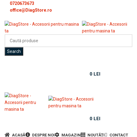
0720673673
office@DiagStore.ro
Search
CONTUL MEU
0
LEI
MENIU
0
LEI
Categorii produse
ACASĂ
DESPRE NOI
MAGAZIN
NOUTĂȚI
CONTACT