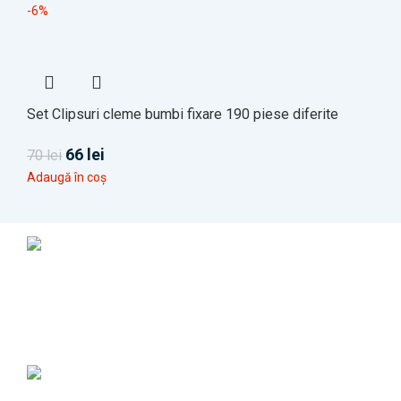
-6%
Set Clipsuri cleme bumbi fixare 190 piese diferite
66
lei
70
lei
Adaugă în coș
Transport Gratuit
Pentru comenzi de peste 1500 RON