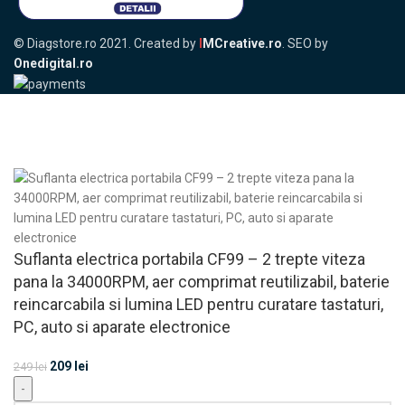
© Diagstore.ro 2021. Created by
I
MCreative.ro
. SEO by
Onedigital.ro
Acceptăm plata în rate!
Suflanta electrica portabila CF99 – 2 trepte viteza
pana la 34000RPM, aer comprimat reutilizabil, baterie
reincarcabila si lumina LED pentru curatare tastaturi,
PC, auto si aparate electronice
209
lei
249
lei