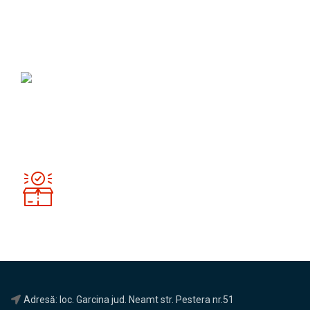
Produse de calitate
100% garantat
Prețuri competitive
100% calitate
Retur rapid
În termen de 14 zile
Adresă: loc. Garcina jud. Neamt str. Pestera nr.51