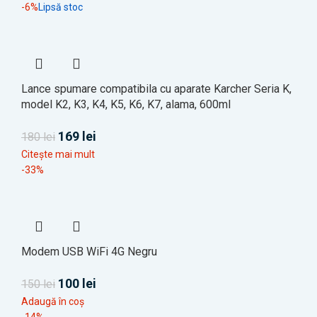
-6%
Lipsă stoc
Lance spumare compatibila cu aparate Karcher Seria K,
model K2, K3, K4, K5, K6, K7, alama, 600ml
169
lei
180
lei
Citește mai mult
-33%
Modem USB WiFi 4G Negru
100
lei
150
lei
Adaugă în coș
-14%