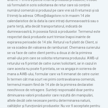
să formulati in scris solicitarea de retur care să conțină
numărul comenzii si produsul pe care vrei să îl returnezi și să
îl trimiți la adresa: Office@diagstore.ro în maxim 14 zile
calendaristice de la data la care intrați dumneavoastră sau o
parte terță, alta decât transportatorul, indicată de
dumneavoastră, în posesia fizică a produselor. Termenul este
respectat dacă produsele sunt trimise înapoi inainte de
expirarea perioadei de 14 zile. Returul va fi platit de Client, si
se va scadea din valoarea de rambursat. Chemarea curierului
se va face de catre client pentru a doua zi de la primirea
email-ului prin care se solicita returnarea produsului. AWB-ul
returului va fi printat de catre curier/solicitant, iar in cazul in
care acesta nu poate fi printata, se va angaja in scrierea de
mana a AWB-ului, formular care va fi inmanat de catre curier.
În termen cât mai scurt vei primi contravaloarea comenzii,
termenul maxim fiind de 14 zile de la primirea declaratiei
neechivoce de retragere. Sunteți responsabil doar pentru
diminuarea valorii produselor care rezultă din manipulări,
altele decât cele necesare pentru determinarea naturii,
calităților și funcționării produselor. Nu vor fi acceptate pentru