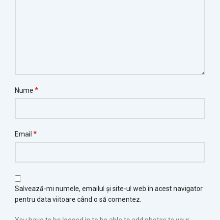
*
Nume
*
Email
Salvează-mi numele, emailul și site-ul web în acest navigator
pentru data viitoare când o să comentez.
You have to be logged in to be able to add photos to your