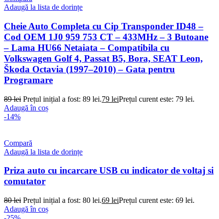
Adaugă la lista de dorințe
Cheie Auto Completa cu Cip Transponder ID48 –
Cod OEM 1J0 959 753 CT – 433MHz – 3 Butoane
– Lama HU66 Netaiata – Compatibila cu
Volkswagen Golf 4, Passat B5, Bora, SEAT Leon,
Škoda Octavia (1997–2010) – Gata pentru
Programare
89
lei
Prețul inițial a fost: 89 lei.
79
lei
Prețul curent este: 79 lei.
Adaugă în coș
-14%
Compară
Adaugă la lista de dorințe
Priza auto cu incarcare USB cu indicator de voltaj si
comutator
80
lei
Prețul inițial a fost: 80 lei.
69
lei
Prețul curent este: 69 lei.
Adaugă în coș
-25%