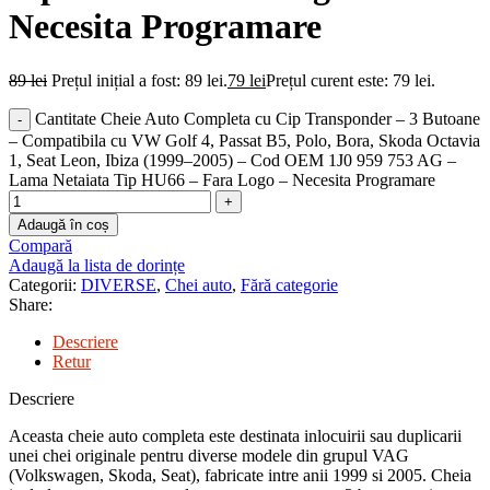
Necesita Programare
89
lei
Prețul inițial a fost: 89 lei.
79
lei
Prețul curent este: 79 lei.
Cantitate Cheie Auto Completa cu Cip Transponder – 3 Butoane
– Compatibila cu VW Golf 4, Passat B5, Polo, Bora, Skoda Octavia
1, Seat Leon, Ibiza (1999–2005) – Cod OEM 1J0 959 753 AG –
Lama Netaiata Tip HU66 – Fara Logo – Necesita Programare
Adaugă în coș
Compară
Adaugă la lista de dorințe
Categorii:
DIVERSE
,
Chei auto
,
Fără categorie
Share:
Descriere
Retur
Descriere
Aceasta cheie auto completa este destinata inlocuirii sau duplicarii
unei chei originale pentru diverse modele din grupul VAG
(Volkswagen, Skoda, Seat), fabricate intre anii 1999 si 2005. Cheia