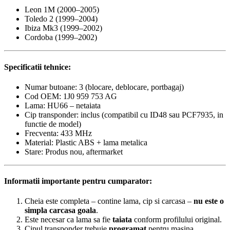
Leon 1M (2000–2005)
Toledo 2 (1999–2004)
Ibiza Mk3 (1999–2002)
Cordoba (1999–2002)
Specificatii tehnice:
Numar butoane: 3 (blocare, deblocare, portbagaj)
Cod OEM: 1J0 959 753 AG
Lama: HU66 – netaiata
Cip transponder: inclus (compatibil cu ID48 sau PCF7935, in
functie de model)
Frecventa: 433 MHz
Material: Plastic ABS + lama metalica
Stare: Produs nou, aftermarket
Informatii importante pentru cumparator:
Cheia este completa – contine lama, cip si carcasa –
nu este o
simpla carcasa goala
.
Este necesar ca lama sa fie
taiata
conform profilului original.
Cipul transponder trebuie
programat
pentru masina