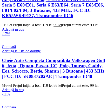
Seria 5 E60/E61, Seria 6 E63/E64, Seria 7 E65/E66,
F01/F02/F04, 3 Butoane, 433 MHz, FCC ID:
KR55WK49127, Transponder ID46
119
lei
Prețul inițial a fost: 119 lei.
99
lei
Prețul curent este: 99 lei.
Adaugă în coș
-17%
Compară
Adaugă la lista de dorințe
Cheie Auto Completa Compatibila Volkswagen Golf
6, Jetta, Tiguan, Passat, CC, Polo, Touran, Caddy,
Eos, Scirocco, Beetle, Sharan | 3 Butoane | 433 MHz
| FCC ID: 5K0837202AE | Transponder ID48
119
lei
Prețul inițial a fost: 119 lei.
99
lei
Prețul curent este: 99 lei.
Adaugă în coș
-11%
Compară