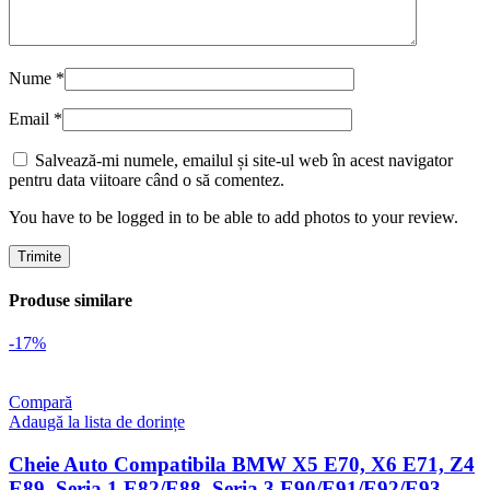
Nume
*
Email
*
Salvează-mi numele, emailul și site-ul web în acest navigator
pentru data viitoare când o să comentez.
You have to be logged in to be able to add photos to your review.
Produse similare
-17%
Compară
Adaugă la lista de dorințe
Cheie Auto Compatibila BMW X5 E70, X6 E71, Z4
E89, Seria 1 E82/E88, Seria 3 E90/E91/E92/E93,