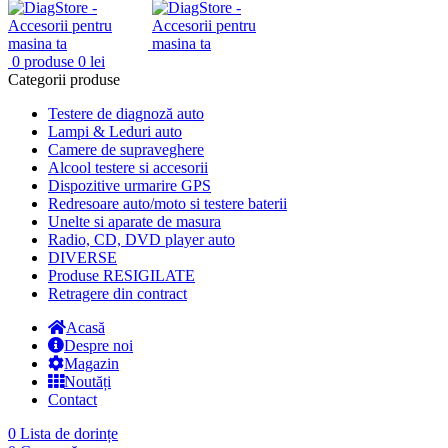
0
produse
0
lei
Categorii produse
Testere de diagnoză auto
Lampi & Leduri auto
Camere de supraveghere
Alcool testere si accesorii
Dispozitive urmarire GPS
Redresoare auto/moto si testere baterii
Unelte si aparate de masura
Radio, CD, DVD player auto
DIVERSE
Produse RESIGILATE
Retragere din contract
Acasă
Despre noi
Magazin
Noutăți
Contact
0
Lista de dorințe