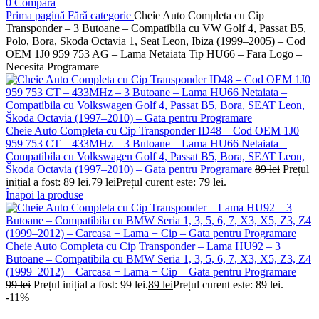
0
Compară
Prima pagină
Fără categorie
Cheie Auto Completa cu Cip
Transponder – 3 Butoane – Compatibila cu VW Golf 4, Passat B5,
Polo, Bora, Skoda Octavia 1, Seat Leon, Ibiza (1999–2005) – Cod
OEM 1J0 959 753 AG – Lama Netaiata Tip HU66 – Fara Logo –
Necesita Programare
Cheie Auto Completa cu Cip Transponder ID48 – Cod OEM 1J0
959 753 CT – 433MHz – 3 Butoane – Lama HU66 Netaiata –
Compatibila cu Volkswagen Golf 4, Passat B5, Bora, SEAT Leon,
Škoda Octavia (1997–2010) – Gata pentru Programare
89
lei
Prețul
inițial a fost: 89 lei.
79
lei
Prețul curent este: 79 lei.
Înapoi la produse
Cheie Auto Completa cu Cip Transponder – Lama HU92 – 3
Butoane – Compatibila cu BMW Seria 1, 3, 5, 6, 7, X3, X5, Z3, Z4
(1999–2012) – Carcasa + Lama + Cip – Gata pentru Programare
99
lei
Prețul inițial a fost: 99 lei.
89
lei
Prețul curent este: 89 lei.
-11%