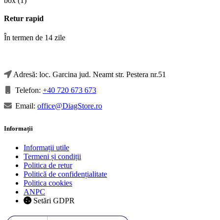
Retur rapid
În termen de 14 zile
Adresă: loc. Garcina jud. Neamt str. Pestera nr.51
Telefon:
+40 720 673 673
Email:
office@DiagStore.ro
Informații
Informații utile
Termeni și condiții
Politica de retur
Politică de confidențialitate
Politica cookies
ANPC
Setări GDPR