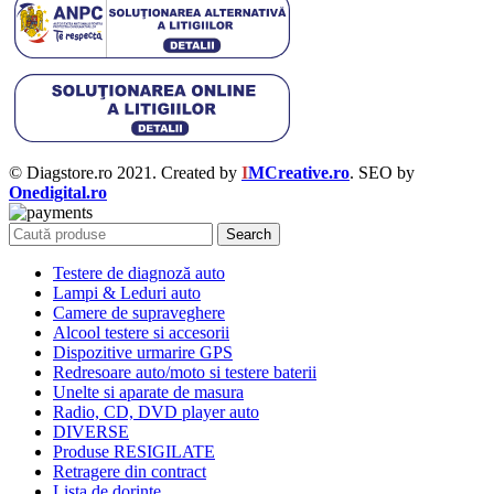
© Diagstore.ro 2021. Created by
I
MCreative.ro
. SEO by
Onedigital.ro
Search
Testere de diagnoză auto
Lampi & Leduri auto
Camere de supraveghere
Alcool testere si accesorii
Dispozitive urmarire GPS
Redresoare auto/moto si testere baterii
Unelte si aparate de masura
Radio, CD, DVD player auto
DIVERSE
Produse RESIGILATE
Retragere din contract
Lista de dorințe