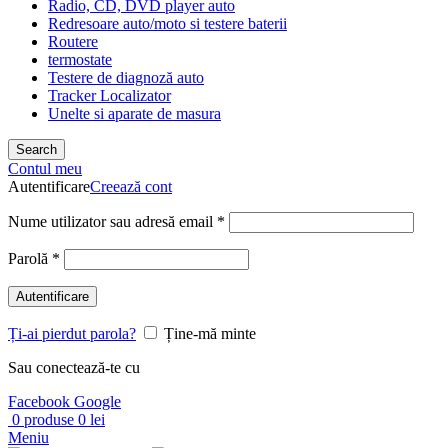
Radio, CD, DVD player auto
Redresoare auto/moto si testere baterii
Routere
termostate
Testere de diagnoză auto
Tracker Localizator
Unelte si aparate de masura
Search
Contul meu
Autentificare
Creează cont
Nume utilizator sau adresă email
*
Parolă
*
Autentificare
Ți-ai pierdut parola?
Ține-mă minte
Sau conectează-te cu
Facebook
Google
0
produse
0
lei
Meniu