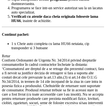
dumneavoastra.
Programarea se face intr-un service autorizat sau la un lacatus
auto specializat.
Verificati cu atentie daca cheia originala foloseste lama
HU66
, inainte de achizitie.
Continut pachet:
1 x Cheie auto completa cu lama HU66 netaiata, cip
transponder si 3 butoane
Retur
Conform Ordonantei de Urgenta Nr. 34/2014 privind drepturile
consumatorilor în cadrul contractelor încheiate la distanta:
‘Consumatorul are dreptul de a se retrage din prezentul contract, fara
a fi nevoit sa justifice decizia de retragere si fara a suporta alte
costuri decat cele prevazute la art.13 alin.(3) si art.14 din O.U.G
Nr.34/2014, in termen de 14 zile incepand de la ziua in care intra in
posesia fizica a produsului. Cheltuielile de returnare sunt suportate
de consumator. Produsul returnat trebuie sa fie in aceeasi stare in
care a fost livrat (cu toate accesoriile care l-au insotit). Nu se accepta
pentru returnare produsele care prezinta modificari fizice, lovituri,
ciobiri, zgarieturi, socuri, urme de folosire excesiva si/sau interventii