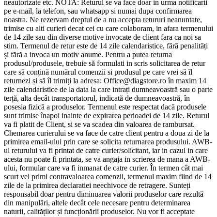
neautorizate etc. NOTA: Returul se va face doar in urma notificarii
pe e-mail, la telefon, sau whatsapp si numai dupa confirmarea
noastra. Ne rezervam dreptul de a nu accepta retururi neanuntate,
trimise cu alti curieri decat cei cu care colaboram, in afara termenului
de 14 zile sau din diverse motive invocate de client fara ca noi sa
stim. Termenul de retur este de 14 zile calendaristice, fără penalități
și fără a invoca un motiv anume. Pentru a putea returna
produsul/produsele, trebuie să formulati in scris solicitarea de retur
care să conțină numărul comenzii si produsul pe care vrei să îl
returnezi și să îl trimiți la adresa: Office@diagstore.ro în maxim 14
zile calendaristice de la data la care intrați dumneavoastră sau o parte
terță, alta decât transportatorul, indicată de dumneavoastră, în
posesia fizică a produselor. Termenul este respectat dacă produsele
sunt trimise înapoi inainte de expirarea perioadei de 14 zile. Returul
va fi platit de Client, si se va scadea din valoarea de rambursat.
Chemarea curierului se va face de catre client pentru a doua zi de la
primirea email-ului prin care se solicita returnarea produsului. AWB-
ul returului va fi printat de catre curier/solicitant, iar in cazul in care
acesta nu poate fi printata, se va angaja in scrierea de mana a AWB-
ului, formular care va fi inmanat de catre curier. În termen cât mai
scurt vei primi contravaloarea comenzii, termenul maxim fiind de 14
zile de la primirea declaratiei neechivoce de retragere. Sunteți
responsabil doar pentru diminuarea valorii produselor care rezultă
din manipulări, altele decât cele necesare pentru determinarea
naturii, calităților și funcționării produselor. Nu vor fi acceptate