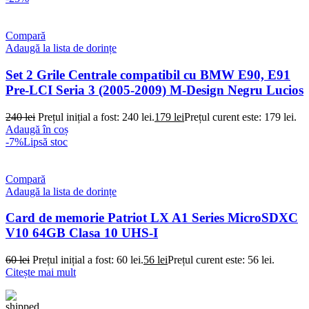
Compară
Adaugă la lista de dorințe
Set 2 Grile Centrale compatibil cu BMW E90, E91
Pre-LCI Seria 3 (2005-2009) M-Design Negru Lucios
240
lei
Prețul inițial a fost: 240 lei.
179
lei
Prețul curent este: 179 lei.
Adaugă în coș
-7%
Lipsă stoc
Compară
Adaugă la lista de dorințe
Card de memorie Patriot LX A1 Series MicroSDXC
V10 64GB Clasa 10 UHS-I
60
lei
Prețul inițial a fost: 60 lei.
56
lei
Prețul curent este: 56 lei.
Citește mai mult