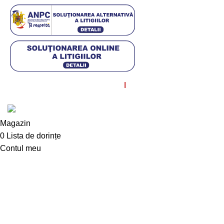
© Diagstore.ro 2021. Created by
I
MCreative.ro
. SEO by
Onedigital.ro
Magazin
0
Lista de dorințe
Contul meu