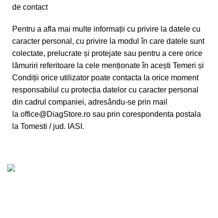
de contact
Pentru a afla mai multe informații cu privire la datele cu
caracter personal, cu privire la modul în care datele sunt
colectate, prelucrate și protejate sau pentru a cere orice
lămuriri referitoare la cele menționate în acești Temeri și
Condiții orice utilizator poate contacta la orice moment
responsabilul cu protecția datelor cu caracter personal
din cadrul companiei, adresându-se prin mail
la
office@DiagStore.ro
sau prin corespondenta postala
la Tomesti / jud. IASI.
Transport Gratuit
Pentru comenzi de peste 1500 RON