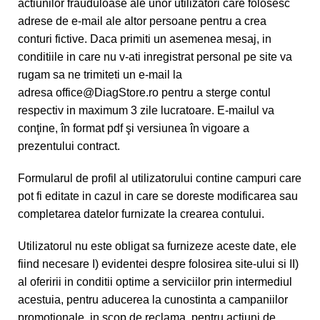
actiunilor frauduloase ale unor utilizatori care folosesc
adrese de e-mail ale altor persoane pentru a crea
conturi fictive. Daca primiti un asemenea mesaj, in
conditiile in care nu v-ati inregistrat personal pe site va
rugam sa ne trimiteti un e-mail la
adresa
office@DiagStore.ro
pentru a sterge contul
respectiv in maximum 3 zile lucratoare. E-mailul va
conţine, în format pdf şi versiunea în vigoare a
prezentului contract.
Formularul de profil al utilizatorului contine campuri care
pot fi editate in cazul in care se doreste modificarea sau
completarea datelor furnizate la crearea contului.
Utilizatorul nu este obligat sa furnizeze aceste date, ele
fiind necesare I) evidentei despre folosirea site-ului si II)
al oferirii in conditii optime a serviciilor prin intermediul
acestuia, pentru aducerea la cunostinta a campaniilor
promotionale, in scop de reclama, pentru actiuni de