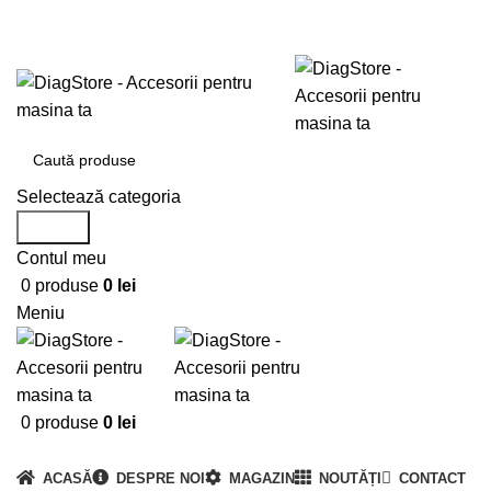
0720673673
office@DiagStore.ro
Selectează categoria
Search
Contul meu
0
produse
0
lei
Meniu
0
produse
0
lei
Categorii produse
ACASĂ
DESPRE NOI
MAGAZIN
NOUTĂȚI
CONTACT