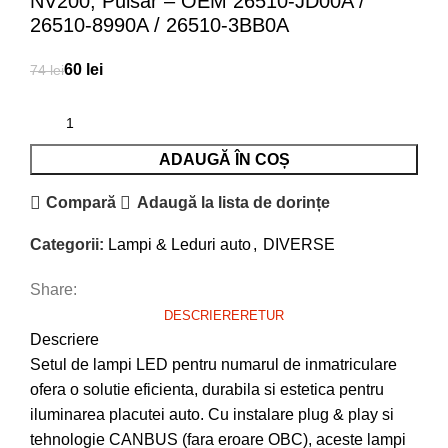
NV200, Pulsar – OEM 26510-JD00A /
26510-8990A / 26510-3BB0A
60
lei
74
lei
ADAUGĂ ÎN COȘ
Compară
Adaugă la lista de dorințe
Categorii:
Lampi & Leduri auto
,
DIVERSE
Share:
DESCRIERE
RETUR
Descriere
Setul de lampi LED pentru numarul de inmatriculare
ofera o solutie eficienta, durabila si estetica pentru
iluminarea placutei auto. Cu instalare plug & play si
tehnologie CANBUS (fara eroare OBC), aceste lampi