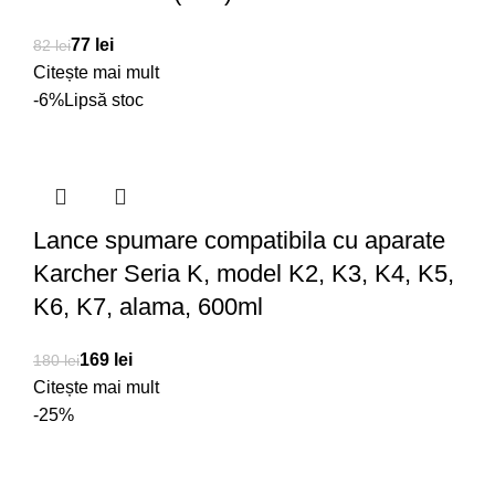
77
lei
82
lei
Citește mai mult
-6%
Lipsă stoc
Lance spumare compatibila cu aparate
Karcher Seria K, model K2, K3, K4, K5,
K6, K7, alama, 600ml
169
lei
180
lei
Citește mai mult
-25%