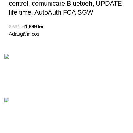
control, comunicare Bluetooh, UPDATE
life time, AutoAuth FCA SGW
1,899
lei
2,699
lei
Adaugă în coș
Transport Gratuit
Pentru comenzi de peste 1500 RON
lei
lei
lei
lei
Produse de calitate
100% garantat