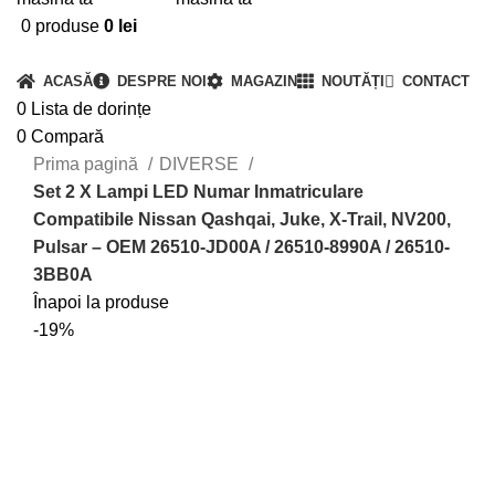
0
produse
0
lei
Categorii produse
ACASĂ
DESPRE NOI
MAGAZIN
NOUTĂȚI
CONTACT
0
Lista de dorințe
0
Compară
Prima pagină
DIVERSE
Set 2 X Lampi LED Numar Inmatriculare
Compatibile Nissan Qashqai, Juke, X-Trail, NV200,
Pulsar – OEM 26510-JD00A / 26510-8990A / 26510-
3BB0A
Înapoi la produse
-19%