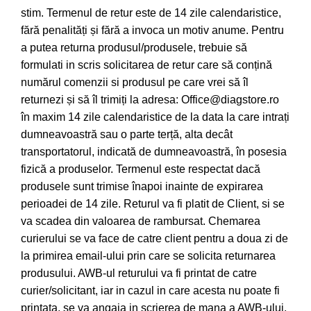
stim. Termenul de retur este de 14 zile calendaristice,
fără penalități și fără a invoca un motiv anume. Pentru
a putea returna produsul/produsele, trebuie să
formulati in scris solicitarea de retur care să conțină
numărul comenzii si produsul pe care vrei să îl
returnezi și să îl trimiți la adresa: Office@diagstore.ro
în maxim 14 zile calendaristice de la data la care intrați
dumneavoastră sau o parte terță, alta decât
transportatorul, indicată de dumneavoastră, în posesia
fizică a produselor. Termenul este respectat dacă
produsele sunt trimise înapoi inainte de expirarea
perioadei de 14 zile. Returul va fi platit de Client, si se
va scadea din valoarea de rambursat. Chemarea
curierului se va face de catre client pentru a doua zi de
la primirea email-ului prin care se solicita returnarea
produsului. AWB-ul returului va fi printat de catre
curier/solicitant, iar in cazul in care acesta nu poate fi
printata, se va angaja in scrierea de mana a AWB-ului,