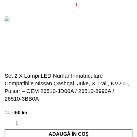
© Diagstore.ro 2021. Created by
I
MCreative.ro
. SEO by
Onedigital.ro
Acceptăm plata în rate!
Set 2 X Lampi LED Numar Inmatriculare
Compatibile Nissan Qashqai, Juke, X-Trail, NV200,
Pulsar – OEM 26510-JD00A / 26510-8990A /
26510-3BB0A
lei
lei
ADAUGĂ ÎN COȘ