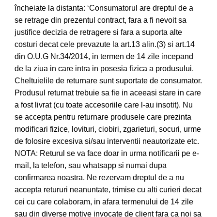
încheiate la distanta: ‘Consumatorul are dreptul de a
se retrage din prezentul contract, fara a fi nevoit sa
justifice decizia de retragere si fara a suporta alte
costuri decat cele prevazute la art.13 alin.(3) si art.14
din O.U.G Nr.34/2014, in termen de 14 zile incepand
de la ziua in care intra in posesia fizica a produsului.
Cheltuielile de returnare sunt suportate de consumator.
Produsul returnat trebuie sa fie in aceeasi stare in care
a fost livrat (cu toate accesoriile care l-au insotit). Nu
se accepta pentru returnare produsele care prezinta
modificari fizice, lovituri, ciobiri, zgarieturi, socuri, urme
de folosire excesiva si/sau interventii neautorizate etc.
NOTA: Returul se va face doar in urma notificarii pe e-
mail, la telefon, sau whatsapp si numai dupa
confirmarea noastra. Ne rezervam dreptul de a nu
accepta retururi neanuntate, trimise cu alti curieri decat
cei cu care colaboram, in afara termenului de 14 zile
sau din diverse motive invocate de client fara ca noi sa