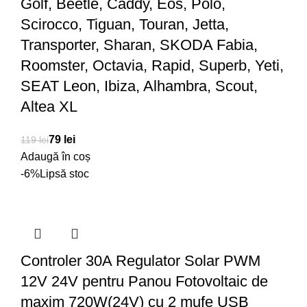
Golf, Beetle, Caddy, Eos, Polo,
Scirocco, Tiguan, Touran, Jetta,
Transporter, Sharan, SKODA Fabia,
Roomster, Octavia, Rapid, Superb, Yeti,
SEAT Leon, Ibiza, Alhambra, Scout,
Altea XL
79
lei
119
lei
Adaugă în coș
-6%
Lipsă stoc
Controler 30A Regulator Solar PWM
12V 24V pentru Panou Fotovoltaic de
maxim 720W(24V) cu 2 mufe USB