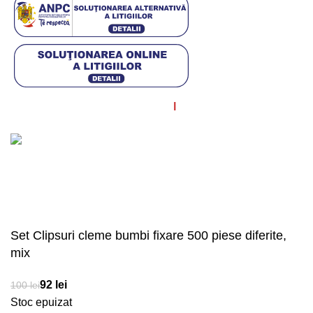
© Diagstore.ro 2021. Created by
I
MCreative.ro
. SEO by
Onedigital.ro
Acceptăm plata în rate!
Set Clipsuri cleme bumbi fixare 500 piese diferite,
mix
lei
lei
Stoc epuizat