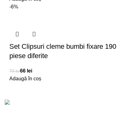
-6%
Set Clipsuri cleme bumbi fixare 190
piese diferite
66
lei
70
lei
Adaugă în coș
lei
lei
Transport Gratuit
lei
lei
Pentru comenzi de peste 1500 RON