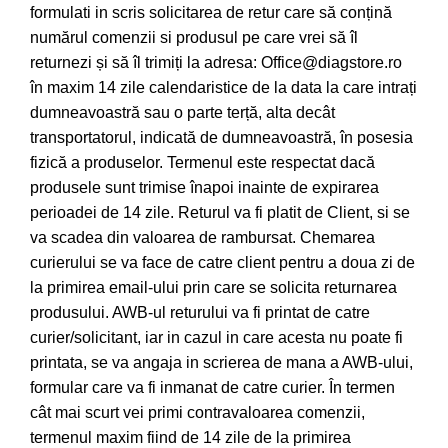
formulati in scris solicitarea de retur care să conțină
numărul comenzii si produsul pe care vrei să îl
returnezi și să îl trimiți la adresa: Office@diagstore.ro
în maxim 14 zile calendaristice de la data la care intrați
dumneavoastră sau o parte terță, alta decât
transportatorul, indicată de dumneavoastră, în posesia
fizică a produselor. Termenul este respectat dacă
produsele sunt trimise înapoi inainte de expirarea
perioadei de 14 zile. Returul va fi platit de Client, si se
va scadea din valoarea de rambursat. Chemarea
curierului se va face de catre client pentru a doua zi de
la primirea email-ului prin care se solicita returnarea
produsului. AWB-ul returului va fi printat de catre
curier/solicitant, iar in cazul in care acesta nu poate fi
printata, se va angaja in scrierea de mana a AWB-ului,
formular care va fi inmanat de catre curier. În termen
cât mai scurt vei primi contravaloarea comenzii,
termenul maxim fiind de 14 zile de la primirea