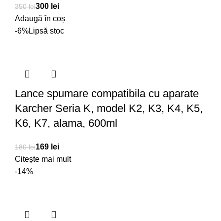
300
lei
350
lei
Adaugă în coș
-6%
Lipsă stoc
Lance spumare compatibila cu aparate
Karcher Seria K, model K2, K3, K4, K5,
K6, K7, alama, 600ml
169
lei
180
lei
Citește mai mult
-14%