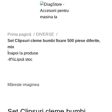
Meniu
0
lei
Prima pagină
DIVERSE
Set Clipsuri cleme bumbi fixare 500 piese diferite,
mix
Înapoi la produse
-8%
Lipsă stoc
Mărește imaginea
Set Clipsuri cleme bumbi