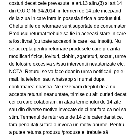
costuri decat cele prevazute la art.13 alin.(3) si art.14
din O.U.G Nr.34/2014, in termen de 14 zile incepand
de la ziua in care intra in posesia fizica a produsului.
Cheltuielile de returnare sunt suportate de consumator.
Produsul returnat trebuie sa fie in aceeasi stare in care
a fost livrat (cu toate accesoriile care l-au insotit). Nu
se accepta pentru returnare produsele care prezinta
modificari fizice, lovituri, ciobiri, zgarieturi, socuri, urme
de folosire excesiva si/sau interventii neautorizate etc.
NOTA: Returul se va face doar in urma notificarii pe e-
mail, la telefon, sau whatsapp si numai dupa
confirmarea noastra. Ne rezervam dreptul de a nu
accepta retururi neanuntate, trimise cu alti curieri decat
cei cu care colaboram, in afara termenului de 14 zile
sau din diverse motive invocate de client fara ca noi sa
stim. Termenul de retur este de 14 zile calendaristice,
fără penalități și fără a invoca un motiv anume. Pentru
a putea returna produsul/produsele, trebuie să