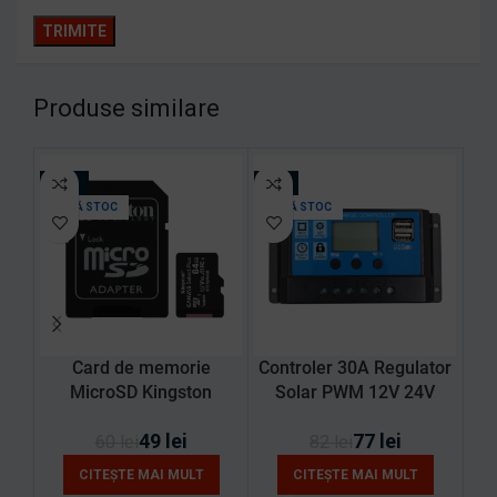
Produse similare
-18%
-6%
-2
LIPSĂ STOC
LIPSĂ STOC
Card de memorie
Controler 30A Regulator
MicroSD Kingston
Solar PWM 12V 24V
pro
Canvas Select Plus,
pentru Panou Fotovoltaic
cu 
49
lei
77
lei
64GB, 100MB/s, cu
de maxim 720W(24V) cu
K,
60
lei
82
lei
adaptor
2 mufe USB
K
CITEȘTE MAI MULT
CITEȘTE MAI MULT