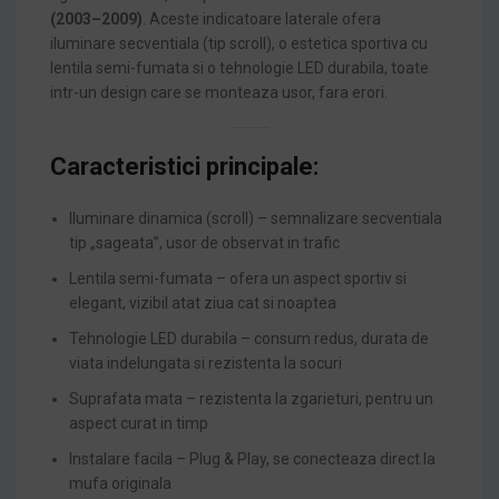
(2003–2009)
. Aceste indicatoare laterale ofera
iluminare secventiala (tip scroll), o estetica sportiva cu
lentila semi-fumata si o tehnologie LED durabila, toate
intr-un design care se monteaza usor, fara erori.
Caracteristici principale:
Iluminare dinamica (scroll) – semnalizare secventiala
tip „sageata”, usor de observat in trafic
Lentila semi-fumata – ofera un aspect sportiv si
elegant, vizibil atat ziua cat si noaptea
Tehnologie LED durabila – consum redus, durata de
viata indelungata si rezistenta la socuri
Suprafata mata – rezistenta la zgarieturi, pentru un
aspect curat in timp
Instalare facila – Plug & Play, se conecteaza direct la
mufa originala