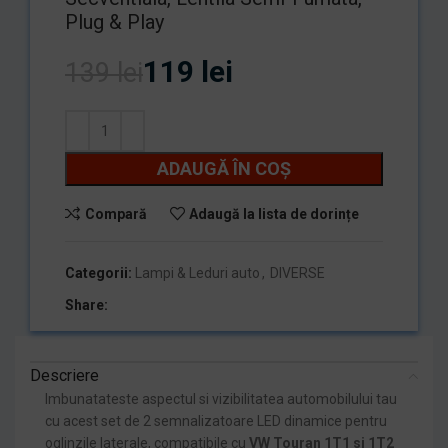
Plug & Play
119
lei
139
lei
ADAUGĂ ÎN COȘ
Compară
Adaugă la lista de dorințe
Categorii:
Lampi & Leduri auto
,
DIVERSE
Share:
Descriere
Imbunatateste aspectul si vizibilitatea automobilului tau
cu acest set de 2 semnalizatoare LED dinamice pentru
oglinzile laterale, compatibile cu
VW Touran 1T1 si 1T2