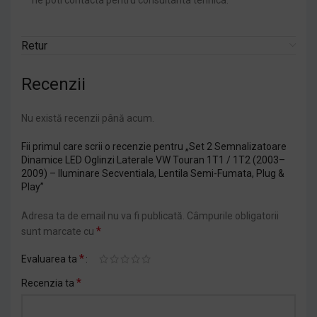
ne poti contacta pentru consultanta tehnica.
Retur
Recenzii
Nu există recenzii până acum.
Fii primul care scrii o recenzie pentru „Set 2 Semnalizatoare
Dinamice LED Oglinzi Laterale VW Touran 1T1 / 1T2 (2003–
2009) – Iluminare Secventiala, Lentila Semi-Fumata, Plug &
Play”
Adresa ta de email nu va fi publicată.
Câmpurile obligatorii
*
sunt marcate cu
*
Evaluarea ta
*
Recenzia ta