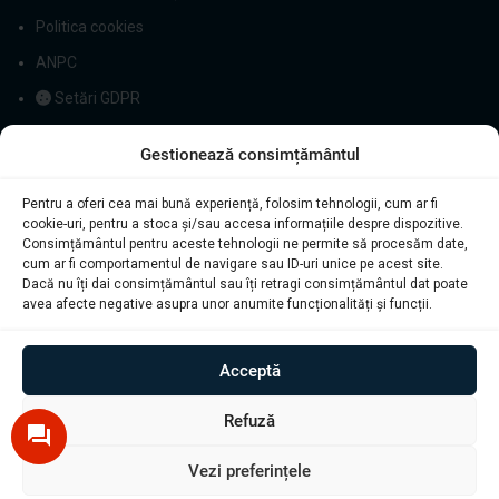
Politica cookies
ANPC
Setări GDPR
Gestionează consimțământul
Pentru a oferi cea mai bună experiență, folosim tehnologii, cum ar fi
cookie-uri, pentru a stoca și/sau accesa informațiile despre dispozitive.
Consimțământul pentru aceste tehnologii ne permite să procesăm date,
cum ar fi comportamentul de navigare sau ID-uri unice pe acest site.
Dacă nu îți dai consimțământul sau îți retragi consimțământul dat poate
avea afecte negative asupra unor anumite funcționalități și funcții.
Acceptă
© Diagstore.ro 2021. Created by
I
MCreative.ro
. SEO by
Onedigital.ro
Set 2
Refuză
Semnalizatoare
Dinamice LED
Oglinzi Laterale
Vezi preferințele
VW Touran 1T1