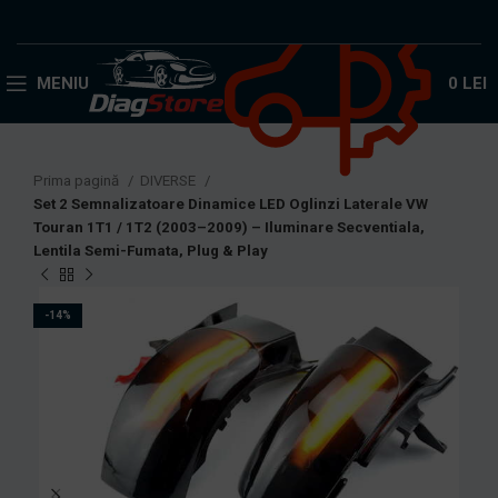
Acceptăm plata în rate!
MENIU
0
LEI
Prima pagină
DIVERSE
Set 2 Semnalizatoare Dinamice LED Oglinzi Laterale VW
Touran 1T1 / 1T2 (2003–2009) – Iluminare Secventiala,
Lentila Semi-Fumata, Plug & Play
-14%