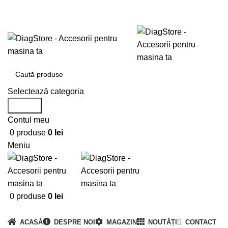
0720673673
office@DiagStore.ro
Selectează categoria
Search
Contul meu
0
produse
0
lei
Meniu
0
produse
0
lei
Categorii produse
ACASĂ
DESPRE NOI
MAGAZIN
NOUTĂȚI
CONTACT