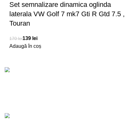
Set semnalizare dinamica oglinda
laterala VW Golf 7 mk7 Gti R Gtd 7.5 ,
Touran
139
lei
170
lei
Adaugă în coș
Transport Gratuit
Pentru comenzi de peste 1500 RON
lei
lei
lei
lei
Produse de calitate