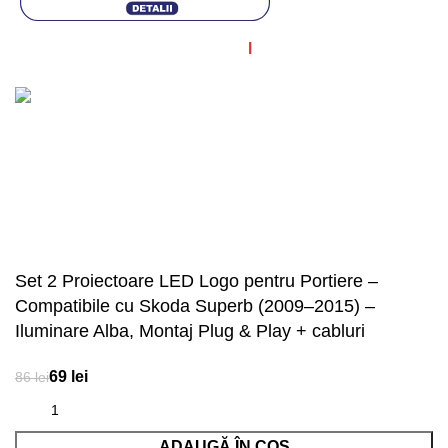
© Diagstore.ro 2021. Created by
I
MCreative.ro
. SEO by
Onedigital.ro
Acceptăm plata în rate!
Set 2 Proiectoare LED Logo pentru Portiere –
Compatibile cu Skoda Superb (2009–2015) –
Iluminare Alba, Montaj Plug & Play + cabluri
lei
lei
ADAUGĂ ÎN COȘ