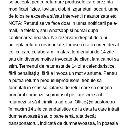
se accepta pentru returnare produsele care prezinta
modificari fizice, lovituri, ciobiri, zgarieturi, socuri, urme
de folosire excesiva si/sau interventii neautorizate etc.
NOTA: Returul se va face doar in urma notificarii pe e-
mail, la telefon, sau whatsapp si numai dupa
confirmarea noastra. Ne rezervam dreptul de a nu
accepta retururi neanuntate, trimise cu alti curieri decat
cei cu care colaboram, in afara termenului de 14 zile
sau din diverse motive invocate de client fara ca noi sa
stim. Termenul de retur este de 14 zile calendaristice,
fără penalități și fără a invoca un motiv anume. Pentru
a putea returna produsul/produsele, trebuie să
formulati in scris solicitarea de retur care să conțină
numărul comenzii si produsul pe care vrei să îl
returnezi și să îl trimiți la adresa: Office@diagstore.ro
în maxim 14 zile calendaristice de la data la care intrați
dumneavoastră sau o parte terță, alta decât
transportatorul, indicată de dumneavoastră, în posesia