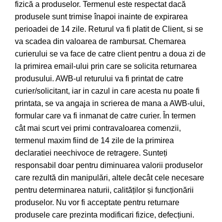
fizică a produselor. Termenul este respectat dacă
produsele sunt trimise înapoi inainte de expirarea
perioadei de 14 zile. Returul va fi platit de Client, si se
va scadea din valoarea de rambursat. Chemarea
curierului se va face de catre client pentru a doua zi de
la primirea email-ului prin care se solicita returnarea
produsului. AWB-ul returului va fi printat de catre
curier/solicitant, iar in cazul in care acesta nu poate fi
printata, se va angaja in scrierea de mana a AWB-ului,
formular care va fi inmanat de catre curier. În termen
cât mai scurt vei primi contravaloarea comenzii,
termenul maxim fiind de 14 zile de la primirea
declaratiei neechivoce de retragere. Sunteți
responsabil doar pentru diminuarea valorii produselor
care rezultă din manipulări, altele decât cele necesare
pentru determinarea naturii, calităților și funcționării
produselor. Nu vor fi acceptate pentru returnare
produsele care prezinta modificari fizice, defecțiuni.