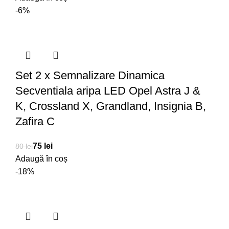
-6%
Set 2 x Semnalizare Dinamica
Secventiala aripa LED Opel Astra J &
K, Crossland X, Grandland, Insignia B,
Zafira C
75
lei
80
lei
Adaugă în coș
-18%