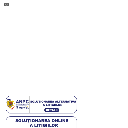
Email:
office@DiagStore.ro
Informații
Informații utile
Termeni și condiții
Politica de retur
Politică de confidențialitate
Politica cookies
ANPC
Setări GDPR