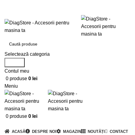
0720673673
office@DiagStore.ro
Selectează categoria
Search
Contul meu
0
produse
0
lei
Meniu
0
produse
0
lei
Categorii produse
ACASĂ
DESPRE NOI
MAGAZIN
NOUTĂȚI
CONTACT