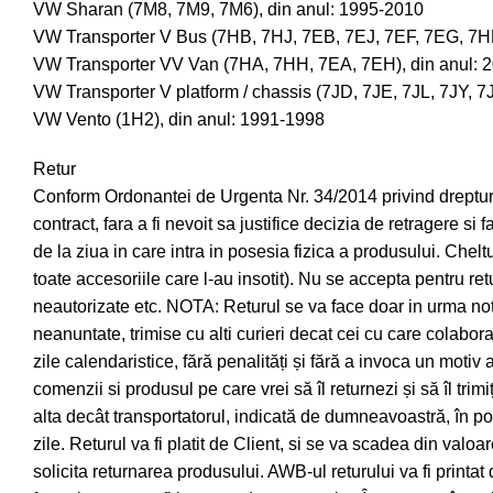
VW Sharan (7M8, 7M9, 7M6), din anul: 1995-2010
VW Transporter V Bus (7HB, 7HJ, 7EB, 7EJ, 7EF, 7EG, 7HF
VW Transporter VV Van (7HA, 7HH, 7EA, 7EH), din anul: 
VW Transporter V platform / chassis (7JD, 7JE, 7JL, 7JY, 7
VW Vento (1H2), din anul: 1991-1998
Retur
Conform Ordonantei de Urgenta Nr. 34/2014 privind drepturil
contract, fara a fi nevoit sa justifice decizia de retragere s
de la ziua in care intra in posesia fizica a produsului. Chelt
toate accesoriile care l-au insotit). Nu se accepta pentru retu
neautorizate etc. NOTA: Returul se va face doar in urma not
neanuntate, trimise cu alti curieri decat cei cu care colabor
zile calendaristice, fără penalități și fără a invoca un moti
comenzii si produsul pe care vrei să îl returnezi și să îl tri
alta decât transportatorul, indicată de dumneavoastră, în p
zile. Returul va fi platit de Client, si se va scadea din val
solicita returnarea produsului. AWB-ul returului va fi printat