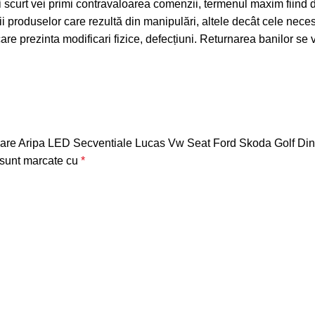
ai scurt vei primi contravaloarea comenzii, termenul maxim fiind 
 produselor care rezultă din manipulări, altele decât cele necesar
re prezinta modificari fizice, defecțiuni. Returnarea banilor se v
lizare Aripa LED Secventiale Lucas Vw Seat Ford Skoda Golf Di
 sunt marcate cu
*