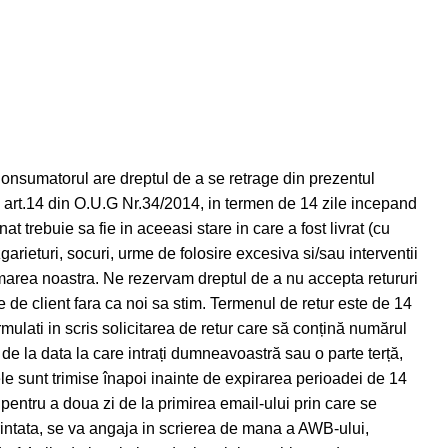
Consumatorul are dreptul de a se retrage din prezentul
) si art.14 din O.U.G Nr.34/2014, in termen de 14 zile incepand
t trebuie sa fie in aceeasi stare in care a fost livrat (cu
zgarieturi, socuri, urme de folosire excesiva si/sau interventii
rmarea noastra. Ne rezervam dreptul de a nu accepta retururi
e de client fara ca noi sa stim. Termenul de retur este de 14
mulati in scris solicitarea de retur care să conțină numărul
e de la data la care intrați dumneavoastră sau o parte terță,
le sunt trimise înapoi inainte de expirarea perioadei de 14
 pentru a doua zi de la primirea email-ului prin care se
i printata, se va angaja in scrierea de mana a AWB-ului,