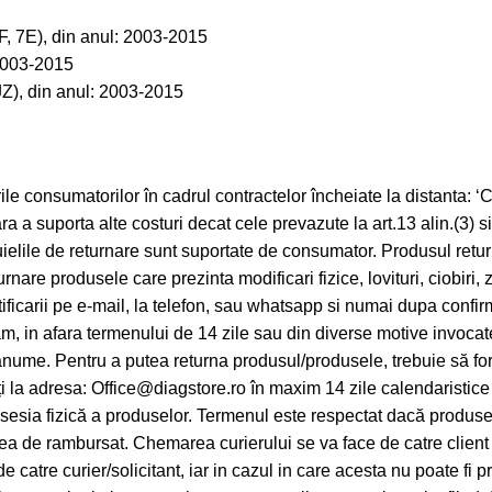
, 7E), din anul: 2003-2015
2003-2015
JZ), din anul: 2003-2015
e consumatorilor în cadrul contractelor încheiate la distanta: ‘
i fara a suporta alte costuri decat cele prevazute la art.13 alin.(3
uielile de returnare sunt suportate de consumator. Produsul returna
rnare produsele care prezinta modificari fizice, lovituri, ciobiri, 
ificarii pe e-mail, la telefon, sau whatsapp si numai dupa confi
am, in afara termenului de 14 zile sau din diverse motive invocat
v anume. Pentru a putea returna produsul/produsele, trebuie să for
miți la adresa: Office@diagstore.ro în maxim 14 zile calendaristic
osesia fizică a produselor. Termenul este respectat dacă produse
oarea de rambursat. Chemarea curierului se va face de catre client
 de catre curier/solicitant, iar in cazul in care acesta nu poate f