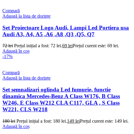
Compară
Adaugă la lista de dorințe
Set Proiectoare Logo Audi, Lampi Led Portiera usa
Audi A3, A4, A5 ,A6 ,A8 ,Q3 ,Q5, Q7
72
lei
Prețul inițial a fost: 72 lei.
69
lei
Prețul curent este: 69 lei.
Adaugă în coș
-17%
Compară
Adaugă la lista de dorințe
Set semnalizari oglinda Led fumurie, functie
dinamica Mercedes-Benz A Class W176, B Class
W246, E Class W212 CLA C117, GLA , S Class
W221, CLS W218
180
lei
Prețul inițial a fost: 180 lei.
149
lei
Prețul curent este: 149 lei.
Adaugă în coș