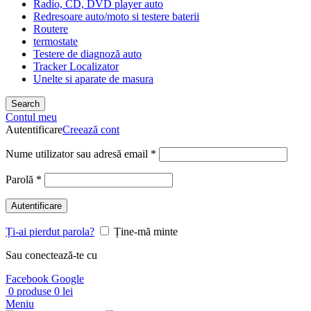
Radio, CD, DVD player auto
Redresoare auto/moto si testere baterii
Routere
termostate
Testere de diagnoză auto
Tracker Localizator
Unelte si aparate de masura
Search
Contul meu
Autentificare
Creează cont
Nume utilizator sau adresă email
*
Parolă
*
Autentificare
Ți-ai pierdut parola?
Ține-mă minte
Sau conectează-te cu
Facebook
Google
0
produse
0
lei
Meniu