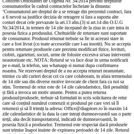
Conform Ordonantei de Urgenta Nr. 34/2014 privind drepturile
consumatorilor în cadrul contractelor încheiate la distanta:
‘Consumatorul are dreptul de a se retrage din prezentul contract, fara
a fi nevoit sa justifice decizia de retragere si fara a suporta alte
costuri decat cele prevazute la art.13 alin.(3) si art.14 din O.U.G
Nr.34/2014, in termen de 14 zile incepand de la ziua in care intra in
posesia fizica a produsului. Cheltuielile de returnare sunt suportate
de consumator. Produsul returnat trebuie sa fie in aceeasi stare in
care a fost livrat (cu toate accesoriile care l-au insotit). Nu se accepta
pentru returnare produsele care prezinta modificari fizice, lovituri,
ciobiri, zgarieturi, socuri, urme de folosire excesiva si/sau interventii
neautorizate etc. NOTA: Returul se va face doar in urma notificarii
pe e-mail, la telefon, sau whatsapp si numai dupa confirmarea
noastra. Ne rezervam dreptul de a nu accepta retururi neanuntate,
trimise cu alti curieri decat cei cu care colaboram, in afara termenului
de 14 zile sau din diverse motive invocate de client fara ca noi sa
stim. Termenul de retur este de 14 zile calendaristice, fără penalități
și fără a invoca un motiv anume. Pentru a putea returna
produsul/produsele, trebuie să formulati in scris solicitarea de retur
care să conțină numărul comenzii si produsul pe care vrei să îl
returnezi și să îl trimiți la adresa: Office@diagstore.ro în maxim 14
zile calendaristice de la data la care intrați dumneavoastră sau o parte
terță, alta decât transportatorul, indicată de dumneavoastră, în
posesia fizică a produselor. Termenul este respectat dacă produsele
sunt trimise înapoi inainte de expirarea perioadei de 14 zile. Returul