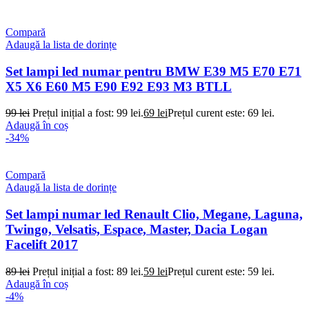
Compară
Adaugă la lista de dorințe
Set lampi led numar pentru BMW E39 M5 E70 E71
X5 X6 E60 M5 E90 E92 E93 M3 BTLL
99
lei
Prețul inițial a fost: 99 lei.
69
lei
Prețul curent este: 69 lei.
Adaugă în coș
-34%
Compară
Adaugă la lista de dorințe
Set lampi numar led Renault Clio, Megane, Laguna,
Twingo, Velsatis, Espace, Master, Dacia Logan
Facelift 2017
89
lei
Prețul inițial a fost: 89 lei.
59
lei
Prețul curent este: 59 lei.
Adaugă în coș
-4%