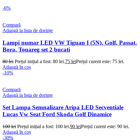
-6%
Compară
Adaugă la lista de dorințe
Lampi numar LED VW Tiguan I (5N), Golf, Passat,
Bora, Touareg set 2 bucati
80
lei
Prețul inițial a fost: 80 lei.
75
lei
Prețul curent este: 75 lei.
Adaugă în coș
-10%
Compară
Adaugă la lista de dorințe
Set Lampa Semnalizare Aripa LED Secventiale
Lucas Vw Seat Ford Skoda Golf Dinamice
100
lei
Prețul inițial a fost: 100 lei.
90
lei
Prețul curent este: 90 lei.
Adaugă în coș
-30%