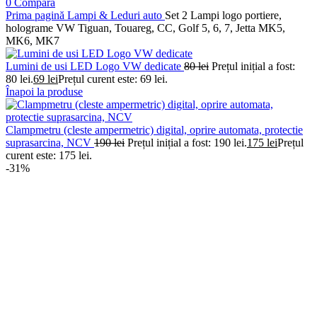
0
Compară
Prima pagină
Lampi & Leduri auto
Set 2 Lampi logo portiere,
holograme VW Tiguan, Touareg, CC, Golf 5, 6, 7, Jetta MK5,
MK6, MK7
Lumini de usi LED Logo VW dedicate
80
lei
Prețul inițial a fost:
80 lei.
69
lei
Prețul curent este: 69 lei.
Înapoi la produse
Clampmetru (cleste ampermetric) digital, oprire automata, protectie
suprasarcina, NCV
190
lei
Prețul inițial a fost: 190 lei.
175
lei
Prețul
curent este: 175 lei.
-31%