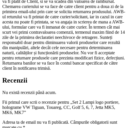
va fi platit de Client, si se va scadea din valoarea de rambursat.
Chemarea curierului se va face de catre client pentru a doua zi de la
primirea email-ului prin care se solicita returnarea produsului. AWB-
ul returului va fi printat de catre curier/solicitant, iar in cazul in care
acesta nu poate fi printata, se va angaja in scrierea de mana a AWB-
ului, formular care va fi inmanat de catre curier. În termen cât mai
scurt vei primi contravaloarea comenzii, termenul maxim fiind de 14
zile de la primirea declaratiei neechivoce de retragere. Sunteți
responsabil doar pentru diminuarea valorii produselor care rezultă
din manipulări, altele decât cele necesare pentru determinarea
naturii, calităților și funcționării produselor. Nu vor fi acceptate
pentru returnare produsele care prezinta modificari fizice, defecțiuni.
Returnarea banilor se va face în contul bancar specificat de către
client în notificarea trimisă.
Recenzii
Nu există recenzii până acum.
Fii primul care scrii o recenzie pentru „Set 2 Lampi logo portiere,
holograme VW Tiguan, Touareg, CC, Golf 5, 6, 7, Jetta MK5,
MK6, MK7”
Adresa ta de email nu va fi publicată.
Câmpurile obligatorii sunt
marcate cu
*