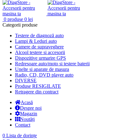
0
produse
0
lei
Categorii produse
Testere de diagnoză auto
Lampi & Leduri auto
Camere de supraveghere
Alcool testere si accesorii
Dispozitive urmarire GPS
Redresoare auto/moto si testere baterii
Unelte si aparate de masura
Radio, CD, DVD player auto
DIVERSE
Produse RESIGILATE
Retragere din contract
Acasă
Despre noi
Magazin
Noutăți
Contact
0
Lista de dorințe