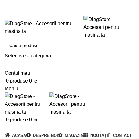
0720673673
office@DiagStore.ro
Selectează categoria
Search
Contul meu
0
produse
0
lei
Meniu
0
produse
0
lei
Categorii produse
ACASĂ
DESPRE NOI
MAGAZIN
NOUTĂȚI
CONTACT