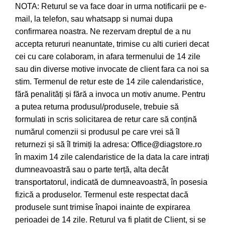
NOTA: Returul se va face doar in urma notificarii pe e-
mail, la telefon, sau whatsapp si numai dupa
confirmarea noastra. Ne rezervam dreptul de a nu
accepta retururi neanuntate, trimise cu alti curieri decat
cei cu care colaboram, in afara termenului de 14 zile
sau din diverse motive invocate de client fara ca noi sa
stim. Termenul de retur este de 14 zile calendaristice,
fără penalități și fără a invoca un motiv anume. Pentru
a putea returna produsul/produsele, trebuie să
formulati in scris solicitarea de retur care să conțină
numărul comenzii si produsul pe care vrei să îl
returnezi și să îl trimiți la adresa: Office@diagstore.ro
în maxim 14 zile calendaristice de la data la care intrați
dumneavoastră sau o parte terță, alta decât
transportatorul, indicată de dumneavoastră, în posesia
fizică a produselor. Termenul este respectat dacă
produsele sunt trimise înapoi inainte de expirarea
perioadei de 14 zile. Returul va fi platit de Client, si se