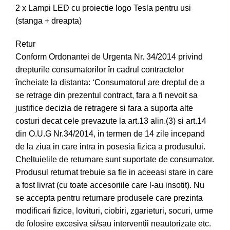
2 x Lampi LED cu proiectie logo Tesla pentru usi
(stanga + dreapta)
Retur
Conform Ordonantei de Urgenta Nr. 34/2014 privind
drepturile consumatorilor în cadrul contractelor
încheiate la distanta: ‘Consumatorul are dreptul de a
se retrage din prezentul contract, fara a fi nevoit sa
justifice decizia de retragere si fara a suporta alte
costuri decat cele prevazute la art.13 alin.(3) si art.14
din O.U.G Nr.34/2014, in termen de 14 zile incepand
de la ziua in care intra in posesia fizica a produsului.
Cheltuielile de returnare sunt suportate de consumator.
Produsul returnat trebuie sa fie in aceeasi stare in care
a fost livrat (cu toate accesoriile care l-au insotit). Nu
se accepta pentru returnare produsele care prezinta
modificari fizice, lovituri, ciobiri, zgarieturi, socuri, urme
de folosire excesiva si/sau interventii neautorizate etc.