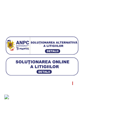
Politica cookies
ANPC
Setări GDPR
© Diagstore.ro 2021. Created by
I
MCreative.ro
. SEO by
Onedigital.ro
Acceptăm plata în rate!