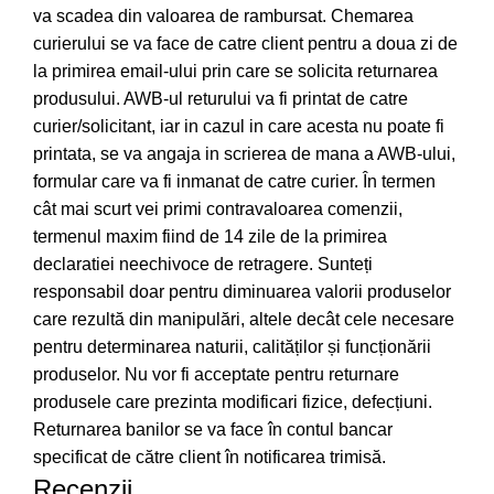
va scadea din valoarea de rambursat. Chemarea
curierului se va face de catre client pentru a doua zi de
la primirea email-ului prin care se solicita returnarea
produsului. AWB-ul returului va fi printat de catre
curier/solicitant, iar in cazul in care acesta nu poate fi
printata, se va angaja in scrierea de mana a AWB-ului,
formular care va fi inmanat de catre curier. În termen
cât mai scurt vei primi contravaloarea comenzii,
termenul maxim fiind de 14 zile de la primirea
declaratiei neechivoce de retragere. Sunteți
responsabil doar pentru diminuarea valorii produselor
care rezultă din manipulări, altele decât cele necesare
pentru determinarea naturii, calităților și funcționării
produselor. Nu vor fi acceptate pentru returnare
produsele care prezinta modificari fizice, defecțiuni.
Returnarea banilor se va face în contul bancar
specificat de către client în notificarea trimisă.
Recenzii