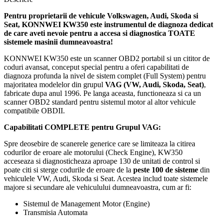
Pentru proprietarii de vehicule Volkswagen, Audi, Skoda si
Seat, KONNWEI KW350 este instrumentul de diagnoza dedicat
de care aveti nevoie pentru a accesa si diagnostica TOATE
sistemele masinii dumneavoastra!
KONNWEI KW350 este un scanner OBD2 portabil si un cititor de
coduri avansat, conceput special pentru a oferi capabilitati de
diagnoza profunda la nivel de sistem complet (Full System) pentru
majoritatea modelelor din grupul
VAG (VW, Audi, Skoda, Seat)
,
fabricate dupa anul 1996. Pe langa aceasta, functioneaza si ca un
scanner OBD2 standard pentru sistemul motor al altor vehicule
compatibile OBDII.
Capabilitati COMPLETE pentru Grupul VAG:
Spre deosebire de scanerele generice care se limiteaza la citirea
codurilor de eroare ale motorului (Check Engine), KW350
acceseaza si diagnosticheaza aproape 130 de unitati de control si
poate citi si sterge codurile de eroare de la
peste 100 de sisteme
din
vehiculele VW, Audi, Skoda si Seat. Acestea includ toate sistemele
majore si secundare ale vehiculului dumneavoastra, cum ar fi:
Sistemul de Management Motor (Engine)
Transmisia Automata