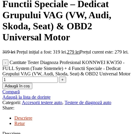
Functii Speciale – Dedicat
Grupului VAG (VW, Audi,
Skoda, Seat) & OBD2
Universal Motor
319
lei
Prețul inițial a fost: 319 lei.
279
lei
Prețul curent este: 279 lei.
Cantitate Tester Diagnoza Profesional KONNWEI KW350 -
FULL System (Toate Sistemele) + 4 Functii Speciale - Dedicat
Grupului VAG (VW, Audi, Skoda, Seat) & OBD2 Universal Motor
Adaugă în coș
Compară
Adaugă la lista de dorințe
Categorii:
Accesorii testere auto
,
Testere de diagnoză auto
Share:
Descriere
Retur
Descriere