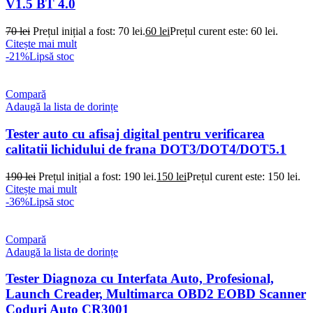
V1.5 BT 4.0
70
lei
Prețul inițial a fost: 70 lei.
60
lei
Prețul curent este: 60 lei.
Citește mai mult
-21%
Lipsă stoc
Compară
Adaugă la lista de dorințe
Tester auto cu afisaj digital pentru verificarea
calitatii lichidului de frana DOT3/DOT4/DOT5.1
190
lei
Prețul inițial a fost: 190 lei.
150
lei
Prețul curent este: 150 lei.
Citește mai mult
-36%
Lipsă stoc
Compară
Adaugă la lista de dorințe
Tester Diagnoza cu Interfata Auto, Profesional,
Launch Creader, Multimarca OBD2 EOBD Scanner
Coduri Auto CR3001