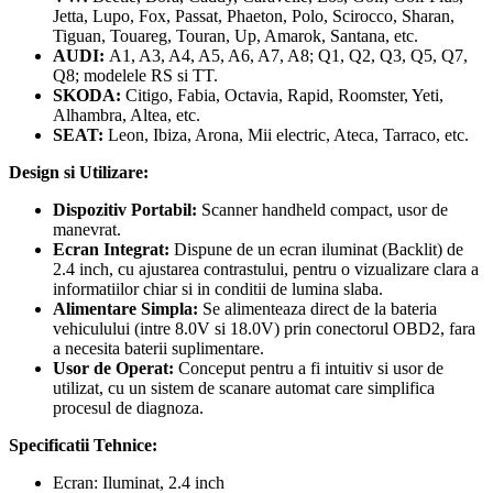
Jetta, Lupo, Fox, Passat, Phaeton, Polo, Scirocco, Sharan,
Tiguan, Touareg, Touran, Up, Amarok, Santana, etc.
AUDI:
A1, A3, A4, A5, A6, A7, A8; Q1, Q2, Q3, Q5, Q7,
Q8; modelele RS si TT.
SKODA:
Citigo, Fabia, Octavia, Rapid, Roomster, Yeti,
Alhambra, Altea, etc.
SEAT:
Leon, Ibiza, Arona, Mii electric, Ateca, Tarraco, etc.
Design si Utilizare:
Dispozitiv Portabil:
Scanner handheld compact, usor de
manevrat.
Ecran Integrat:
Dispune de un ecran iluminat (Backlit) de
2.4 inch, cu ajustarea contrastului, pentru o vizualizare clara a
informatiilor chiar si in conditii de lumina slaba.
Alimentare Simpla:
Se alimenteaza direct de la bateria
vehiculului (intre 8.0V si 18.0V) prin conectorul OBD2, fara
a necesita baterii suplimentare.
Usor de Operat:
Conceput pentru a fi intuitiv si usor de
utilizat, cu un sistem de scanare automat care simplifica
procesul de diagnoza.
Specificatii Tehnice:
Ecran: Iluminat, 2.4 inch