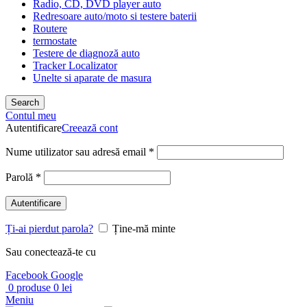
Radio, CD, DVD player auto
Redresoare auto/moto si testere baterii
Routere
termostate
Testere de diagnoză auto
Tracker Localizator
Unelte si aparate de masura
Search
Contul meu
Autentificare
Creează cont
Nume utilizator sau adresă email
*
Parolă
*
Autentificare
Ți-ai pierdut parola?
Ține-mă minte
Sau conectează-te cu
Facebook
Google
0
produse
0
lei
Meniu