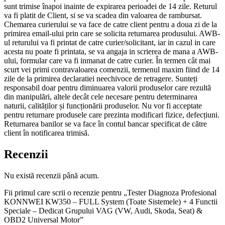
sunt trimise înapoi inainte de expirarea perioadei de 14 zile. Returul
va fi platit de Client, si se va scadea din valoarea de rambursat.
Chemarea curierului se va face de catre client pentru a doua zi de la
primirea email-ului prin care se solicita returnarea produsului. AWB-
ul returului va fi printat de catre curier/solicitant, iar in cazul in care
acesta nu poate fi printata, se va angaja in scrierea de mana a AWB-
ului, formular care va fi inmanat de catre curier. În termen cât mai
scurt vei primi contravaloarea comenzii, termenul maxim fiind de 14
zile de la primirea declaratiei neechivoce de retragere. Sunteți
responsabil doar pentru diminuarea valorii produselor care rezultă
din manipulări, altele decât cele necesare pentru determinarea
naturii, calităților și funcționării produselor. Nu vor fi acceptate
pentru returnare produsele care prezinta modificari fizice, defecțiuni.
Returnarea banilor se va face în contul bancar specificat de către
client în notificarea trimisă.
Recenzii
Nu există recenzii până acum.
Fii primul care scrii o recenzie pentru „Tester Diagnoza Profesional
KONNWEI KW350 – FULL System (Toate Sistemele) + 4 Functii
Speciale – Dedicat Grupului VAG (VW, Audi, Skoda, Seat) &
OBD2 Universal Motor”