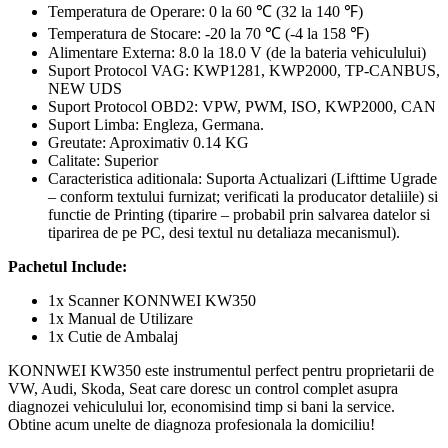
Temperatura de Operare: 0 la 60 ℃ (32 la 140 ℉)
Temperatura de Stocare: -20 la 70 ℃ (-4 la 158 ℉)
Alimentare Externa: 8.0 la 18.0 V (de la bateria vehiculului)
Suport Protocol VAG: KWP1281, KWP2000, TP-CANBUS,
NEW UDS
Suport Protocol OBD2: VPW, PWM, ISO, KWP2000, CAN
Suport Limba: Engleza, Germana.
Greutate: Aproximativ 0.14 KG
Calitate: Superior
Caracteristica aditionala: Suporta Actualizari (Lifttime Ugrade
– conform textului furnizat; verificati la producator detaliile) si
functie de Printing (tiparire – probabil prin salvarea datelor si
tiparirea de pe PC, desi textul nu detaliaza mecanismul).
Pachetul Include:
1x Scanner KONNWEI KW350
1x Manual de Utilizare
1x Cutie de Ambalaj
KONNWEI KW350 este instrumentul perfect pentru proprietarii de
VW, Audi, Skoda, Seat care doresc un control complet asupra
diagnozei vehiculului lor, economisind timp si bani la service.
Obtine acum unelte de diagnoza profesionala la domiciliu!