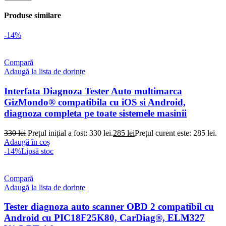
Produse similare
-14%
Compară
Adaugă la lista de dorințe
Interfata Diagnoza Tester Auto multimarca
GizMondo® compatibila cu iOS si Android,
diagnoza completa pe toate sistemele masinii
330
lei
Prețul inițial a fost: 330 lei.
285
lei
Prețul curent este: 285 lei.
Adaugă în coș
-14%
Lipsă stoc
Compară
Adaugă la lista de dorințe
Tester diagnoza auto scanner OBD 2 compatibil cu
Android cu PIC18F25K80, CarDiag®, ELM327