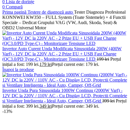
0
Lista de dorințe
0
Compară
Prima pagină
Testere de diagnoză auto
Tester Diagnoza Profesional
KONNWEI KW350 – FULL System (Toate Sistemele) + 4 Functii
Speciale – Dedicat Grupului VAG (VW, Audi, Skoda, Seat) &
OBD2 Universal Motor
Invertor Auto Curent Unda Modificata Sinusoidala 200W (400W
Varf) - 12V DC la 220V AC - 2 Prize EU + USB Fast Charge
(QC3.0/PD Type-C) - Monitorizare Tensiune LED
199
lei
Prețul
inițial a fost: 199 lei.
179
lei
Prețul curent este: 179 lei.
Înapoi la produse
Invertor Unda Pura Sinusoidala 1000W Continuu (2000W Varf) -
12V DC la 220V / 110V AC - Cu Display LCD, Protectii Complete
si Ventilare Inteligenta - Ideal Auto, Camper, Off-Grid
399
lei
Prețul
inițial a fost: 399 lei.
349
lei
Prețul curent este: 349 lei.
-13%