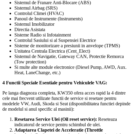
Sistemul de Franare Anti-Blocare (ABS)
Sistemul Airbag (SRS)
Controlul Climei (HVAC)
Panoul de Instrumente (Instruments)
Sistemul Imobilizator
Directia Asistata
Sisteme Radio si Infotainment
Controlul Sasiului si al Suspensiei Electrice
Sisteme de monitorizare a presiunii in anvelope (TPMS)
Unitatea Centrala Electrica (Cent_Elect)
Sistemul de Navigatie, Gateway CAN, Protectie Remorca
(Tow protection)
Si multe alte module electronice (Diesel Pump, AWD, Aux.
Heat, LaneChange, etc.)
4 Functii Speciale Esentiale pentru Vehiculele VAG:
Pe langa diagnoza completa, KW350 ofera acces rapid la 4 dintre
cele mai frecvent utilizate functii de service si resetare pentru
modelele VW, Audi, Skoda si Seat (disponibilitatea functiei depinde
de modelul si anul specific al masinii):
Resetarea Service Ulei (Oil reset service):
Reseteaza
indicatorul de service pentru schimbul de ulei.
Adaptarea Clapetei de Acceleratie (Throttle