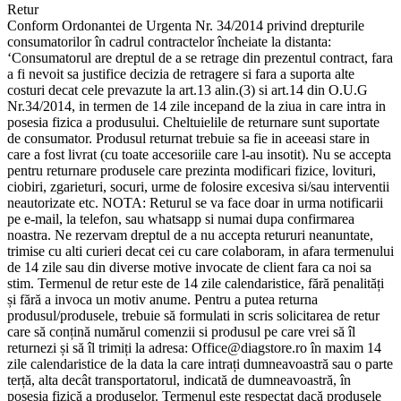
Retur
Conform Ordonantei de Urgenta Nr. 34/2014 privind drepturile
consumatorilor în cadrul contractelor încheiate la distanta:
‘Consumatorul are dreptul de a se retrage din prezentul contract, fara
a fi nevoit sa justifice decizia de retragere si fara a suporta alte
costuri decat cele prevazute la art.13 alin.(3) si art.14 din O.U.G
Nr.34/2014, in termen de 14 zile incepand de la ziua in care intra in
posesia fizica a produsului. Cheltuielile de returnare sunt suportate
de consumator. Produsul returnat trebuie sa fie in aceeasi stare in
care a fost livrat (cu toate accesoriile care l-au insotit). Nu se accepta
pentru returnare produsele care prezinta modificari fizice, lovituri,
ciobiri, zgarieturi, socuri, urme de folosire excesiva si/sau interventii
neautorizate etc. NOTA: Returul se va face doar in urma notificarii
pe e-mail, la telefon, sau whatsapp si numai dupa confirmarea
noastra. Ne rezervam dreptul de a nu accepta retururi neanuntate,
trimise cu alti curieri decat cei cu care colaboram, in afara termenului
de 14 zile sau din diverse motive invocate de client fara ca noi sa
stim. Termenul de retur este de 14 zile calendaristice, fără penalități
și fără a invoca un motiv anume. Pentru a putea returna
produsul/produsele, trebuie să formulati in scris solicitarea de retur
care să conțină numărul comenzii si produsul pe care vrei să îl
returnezi și să îl trimiți la adresa: Office@diagstore.ro în maxim 14
zile calendaristice de la data la care intrați dumneavoastră sau o parte
terță, alta decât transportatorul, indicată de dumneavoastră, în
posesia fizică a produselor. Termenul este respectat dacă produsele