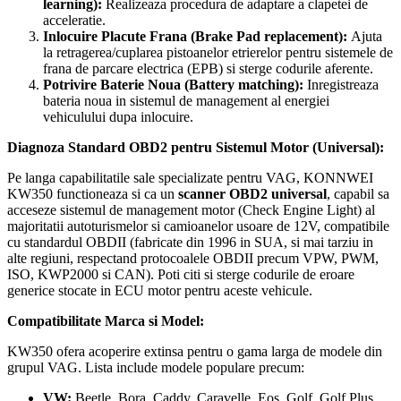
learning):
Realizeaza procedura de adaptare a clapetei de
acceleratie.
Inlocuire Placute Frana (Brake Pad replacement):
Ajuta
la retragerea/cuplarea pistoanelor etrierelor pentru sistemele de
frana de parcare electrica (EPB) si sterge codurile aferente.
Potrivire Baterie Noua (Battery matching):
Inregistreaza
bateria noua in sistemul de management al energiei
vehiculului dupa inlocuire.
Diagnoza Standard OBD2 pentru Sistemul Motor (Universal):
Pe langa capabilitatile sale specializate pentru VAG, KONNWEI
KW350 functioneaza si ca un
scanner OBD2 universal
, capabil sa
acceseze sistemul de management motor (Check Engine Light) al
majoritatii autoturismelor si camioanelor usoare de 12V, compatibile
cu standardul OBDII (fabricate din 1996 in SUA, si mai tarziu in
alte regiuni, respectand protocoalele OBDII precum VPW, PWM,
ISO, KWP2000 si CAN). Poti citi si sterge codurile de eroare
generice stocate in ECU motor pentru aceste vehicule.
Compatibilitate Marca si Model:
KW350 ofera acoperire extinsa pentru o gama larga de modele din
grupul VAG. Lista include modele populare precum:
VW:
Beetle, Bora, Caddy, Caravelle, Eos, Golf, Golf Plus,