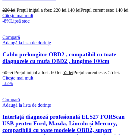
220
lei
Prețul inițial a fost: 220 lei.
140
lei
Prețul curent este: 140 lei.
Citește mai mult
-8%
Lipsă stoc
Compară
Adaugă la lista de dorințe
Cablu prelungitor OBD2 , compatibil cu toate
diagnozele cu mufa OBD2 , lungime 100cm
60
lei
Prețul inițial a fost: 60 lei.
55
lei
Prețul curent este: 55 lei.
Citește mai mult
-32%
Compară
Adaugă la lista de dorințe
Interfață diagnoză profesională ELS27 FORScan
USB pentru Ford, Mazda, Lincoln și Mercury,
compatibilă cu toate modelele OBD2, suport