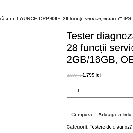
ză auto LAUNCH CRP909E, 28 funcții service, ecran 7″ IP
Tester diagn
28 funcții serv
2GB/16GB, OBD
1,799
lei
2,399
lei
Compară
Adaugă la lista
Categorii:
Testere de diagnoză