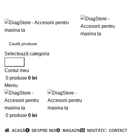
0720673673
office@DiagStore.ro
Selectează categoria
Search
Contul meu
0
produse
0
lei
Meniu
0
produse
0
lei
Categorii produse
ACASĂ
DESPRE NOI
MAGAZIN
NOUTĂȚI
CONTACT