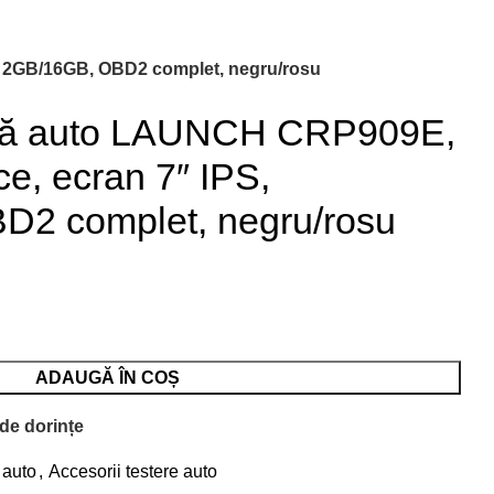
S, 2GB/16GB, OBD2 complet, negru/rosu
oză auto LAUNCH CRP909E,
ice, ecran 7″ IPS,
2 complet, negru/rosu
ADAUGĂ ÎN COȘ
 de dorințe
 auto
,
Accesorii testere auto