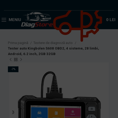
Acceptăm plata în rate!
MENIU
0
LEI
Prima pagină
Testere de diagnoză auto
Tester auto Kingbolen S608 OBD2, 4 sisteme, 28 limbi,
Android, 6.2 inch, 2GB 32GB
-7%