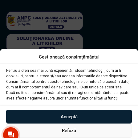
Gestionează consimțământul
© Diagstore.ro 2021. Created by
I
MCreative.ro
. SEO by
Pentru a oferi cea mai bună experiență, folosim tehnologii, cum ar fi
Onedigital.ro
cookie-uri, pentru a stoca și/sau accesa informațiile despre dispozitive.
Consimțământul pentru aceste tehnologii ne permite să procesăm date,
cum ar fi comportamentul de navigare sau ID-uri unice pe acest site.
Dacă nu îți dai consimțământul sau îți retragi consimțământul dat poate
avea afecte negative asupra unor anumite funcționalități și funcții.
Acceptă
Tester
Refuză
auto