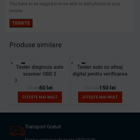
You have to be logged in to be able to add photos to your
review.
Produse similare
-14%
Tester diagnoza auto
-21%
Tester auto cu afisaj
-3
LIPSĂ STOC
scanner OBD 2
digital pentru verificarea
LIPSĂ STOC
LI
compatibil cu Android cu
calitatii lichidului de
60
lei
150
lei
PIC18F25K80, CarDiag®,
frana
C
70
lei
190
lei
ELM327 V1.5 BT 4.0
DOT3/DOT4/DOT5.1
O
CITEȘTE MAI MULT
CITEȘTE MAI MULT
Transport Gratuit