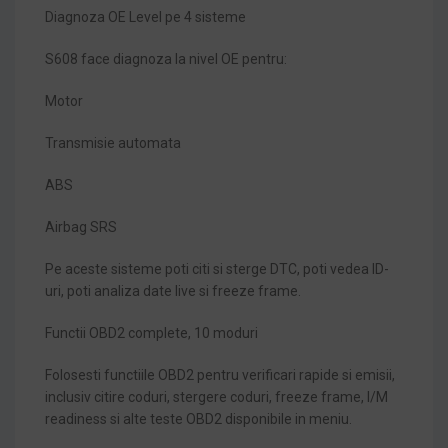
Diagnoza OE Level pe 4 sisteme
S608 face diagnoza la nivel OE pentru:
Motor
Transmisie automata
ABS
Airbag SRS
Pe aceste sisteme poti citi si sterge DTC, poti vedea ID-
uri, poti analiza date live si freeze frame.
Functii OBD2 complete, 10 moduri
Folosesti functiile OBD2 pentru verificari rapide si emisii,
inclusiv citire coduri, stergere coduri, freeze frame, I/M
readiness si alte teste OBD2 disponibile in meniu.