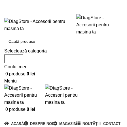
0720673673
office@DiagStore.ro
Selectează categoria
Search
Contul meu
0
produse
0
lei
Meniu
0
produse
0
lei
Categorii produse
ACASĂ
DESPRE NOI
MAGAZIN
NOUTĂȚI
CONTACT