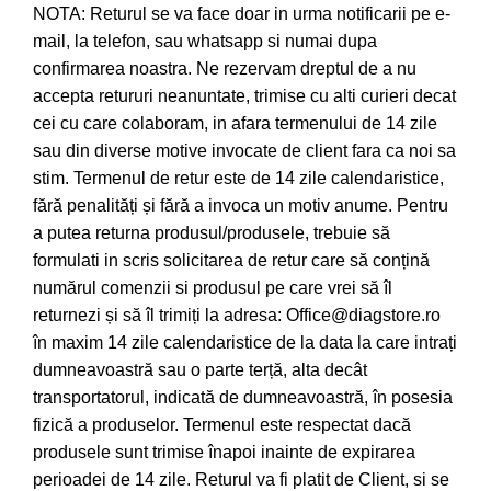
NOTA: Returul se va face doar in urma notificarii pe e-
mail, la telefon, sau whatsapp si numai dupa
confirmarea noastra. Ne rezervam dreptul de a nu
accepta retururi neanuntate, trimise cu alti curieri decat
cei cu care colaboram, in afara termenului de 14 zile
sau din diverse motive invocate de client fara ca noi sa
stim. Termenul de retur este de 14 zile calendaristice,
fără penalități și fără a invoca un motiv anume. Pentru
a putea returna produsul/produsele, trebuie să
formulati in scris solicitarea de retur care să conțină
numărul comenzii si produsul pe care vrei să îl
returnezi și să îl trimiți la adresa: Office@diagstore.ro
în maxim 14 zile calendaristice de la data la care intrați
dumneavoastră sau o parte terță, alta decât
transportatorul, indicată de dumneavoastră, în posesia
fizică a produselor. Termenul este respectat dacă
produsele sunt trimise înapoi inainte de expirarea
perioadei de 14 zile. Returul va fi platit de Client, si se