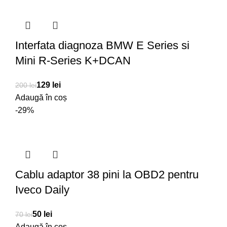
Interfata diagnoza BMW E Series si
Mini R-Series K+DCAN
129
lei
200
lei
Adaugă în coș
-29%
Cablu adaptor 38 pini la OBD2 pentru
Iveco Daily
50
lei
70
lei
Adaugă în coș