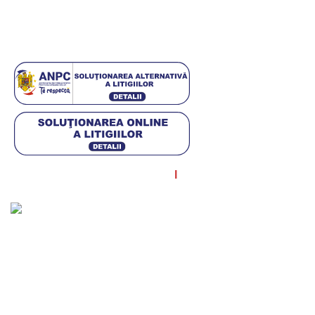
ANPC
Setări GDPR
© Diagstore.ro 2021. Created by
I
MCreative.ro
. SEO by
Onedigital.ro
Acceptăm plata în rate!