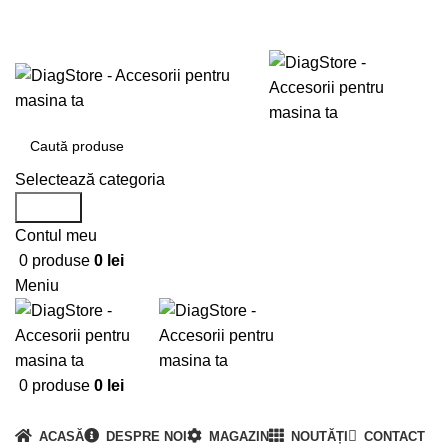
0720673673
office@DiagStore.ro
Selectează categoria
Search
Contul meu
0
produse
0
lei
Meniu
0
produse
0
lei
Categorii produse
ACASĂ
DESPRE NOI
MAGAZIN
NOUTĂȚI
CONTACT