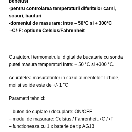
bebelusi
-pentru controlarea temperaturii diferitelor carni,
sosuri, bauturi
-domeniul de masurare: intre – 50°C si + 300°C
-◦C/◦F: optiune Celsius/Fahrenheit
Cu ajutorul termometrului digital de bucatarie cu sonda
puteti masura temperaturi intre: – 50 °C si +300 °C.
Acuratetea masuratorilor in cazul alimentelor: lichide,
moi si solide este de +/- 1 °C.
Parametri tehnici:
– buton de cuplare / decuplare: ON/OFF
– modul de masurare: Celsius / Fahrenheit, ◦C / ◦F
– functioneaza cu 1 x baterie de tip AG13