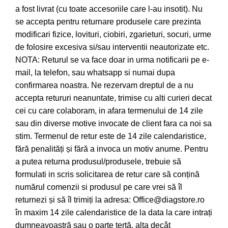
a fost livrat (cu toate accesoriile care l-au insotit). Nu
se accepta pentru returnare produsele care prezinta
modificari fizice, lovituri, ciobiri, zgarieturi, socuri, urme
de folosire excesiva si/sau interventii neautorizate etc.
NOTA: Returul se va face doar in urma notificarii pe e-
mail, la telefon, sau whatsapp si numai dupa
confirmarea noastra. Ne rezervam dreptul de a nu
accepta retururi neanuntate, trimise cu alti curieri decat
cei cu care colaboram, in afara termenului de 14 zile
sau din diverse motive invocate de client fara ca noi sa
stim. Termenul de retur este de 14 zile calendaristice,
fără penalități și fără a invoca un motiv anume. Pentru
a putea returna produsul/produsele, trebuie să
formulati in scris solicitarea de retur care să conțină
numărul comenzii si produsul pe care vrei să îl
returnezi și să îl trimiți la adresa: Office@diagstore.ro
în maxim 14 zile calendaristice de la data la care intrați
dumneavoastră sau o parte terță, alta decât