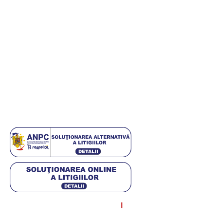
Informații utile
Termeni și condiții
Politica de retur
Politică de confidențialitate
Politica cookies
ANPC
Setări GDPR
© Diagstore.ro 2021. Created by
I
MCreative.ro
. SEO by
Onedigital.ro