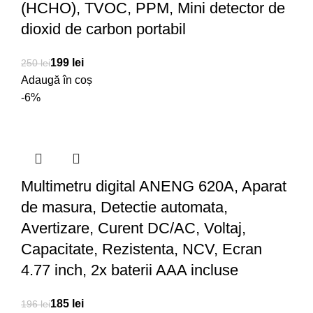
(HCHO), TVOC, PPM, Mini detector de
dioxid de carbon portabil
199
lei
250
lei
Adaugă în coș
-6%
Multimetru digital ANENG 620A, Aparat
de masura, Detectie automata,
Avertizare, Curent DC/AC, Voltaj,
Capacitate, Rezistenta, NCV, Ecran
4.77 inch, 2x baterii AAA incluse
185
lei
196
lei