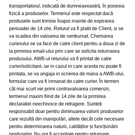
transportatorul, indicată de dumneavoastră, în posesia
fizică a produselor. Termenul este respectat dacă
produsele sunt trimise înapoi inainte de expirarea
perioadei de 14 zile. Returul va fi platit de Client, si se
va scadea din valoarea de rambursat. Chemarea
curierului se va face de catre client pentru a doua zi de
la primirea email-ului prin care se solicita returnarea
produsului. AWB-ul returului va fi printat de catre
curier/solicitant, iar in cazul in care acesta nu poate fi
printata, se va angaja in scrierea de mana a AWB-ului,
formular care va fi inmanat de catre curier. În termen
cât mai scurt vei primi contravaloarea comenzii,
termenul maxim fiind de 14 zile de la primirea
declaratiei neechivoce de retragere. Sunteți
responsabil doar pentru diminuarea valorii produselor
care rezultă din manipulări, altele decât cele necesare
pentru determinarea naturii, calităților și funcționării
produselor. Nu vor fi acceptate pentru returnare