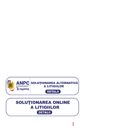
Informații utile
Termeni și condiții
Politica de retur
Politică de confidențialitate
Politica cookies
ANPC
Setări GDPR
© Diagstore.ro 2021. Created by
I
MCreative.ro
. SEO by