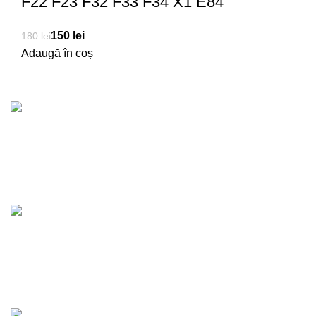
F22 F23 F32 F33 F34 X1 E84
150
lei
180
lei
Adaugă în coș
Transport Gratuit
Pentru comenzi de peste 1500 RON
lei
lei
Produse de calitate
100% garantat