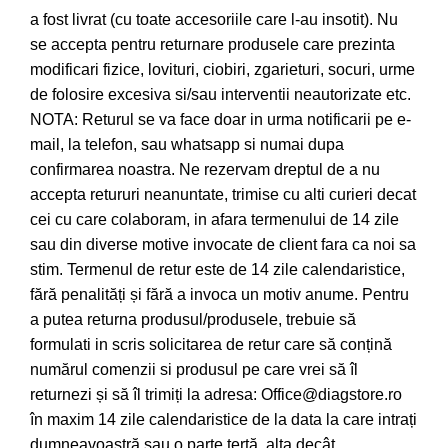
a fost livrat (cu toate accesoriile care l-au insotit). Nu
se accepta pentru returnare produsele care prezinta
modificari fizice, lovituri, ciobiri, zgarieturi, socuri, urme
de folosire excesiva si/sau interventii neautorizate etc.
NOTA: Returul se va face doar in urma notificarii pe e-
mail, la telefon, sau whatsapp si numai dupa
confirmarea noastra. Ne rezervam dreptul de a nu
accepta retururi neanuntate, trimise cu alti curieri decat
cei cu care colaboram, in afara termenului de 14 zile
sau din diverse motive invocate de client fara ca noi sa
stim. Termenul de retur este de 14 zile calendaristice,
fără penalități și fără a invoca un motiv anume. Pentru
a putea returna produsul/produsele, trebuie să
formulati in scris solicitarea de retur care să conțină
numărul comenzii si produsul pe care vrei să îl
returnezi și să îl trimiți la adresa: Office@diagstore.ro
în maxim 14 zile calendaristice de la data la care intrați
dumneavoastră sau o parte terță, alta decât