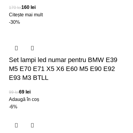
160
lei
170
lei
Citește mai mult
-30%
Set lampi led numar pentru BMW E39
M5 E70 E71 X5 X6 E60 M5 E90 E92
E93 M3 BTLL
69
lei
99
lei
Adaugă în coș
-6%