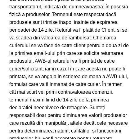
transportatorul, indicată de dumneavoastră, în posesia
fizică a produselor. Termenul este respectat dacă
produsele sunt trimise înapoi inainte de expirarea
perioadei de 14 zile. Returul va fi platit de Client, si se
va scadea din valoarea de rambursat. Chemarea
curierului se va face de catre client pentru a doua zi de
la primirea email-ului prin care se solicita returnarea
produsului. AWB-ul returului va fi printat de catre
curier/solicitant, iar in cazul in care acesta nu poate fi
printata, se va angaja in scrierea de mana a AWB-ului,
formular care va fi inmanat de catre curier. În termen
cât mai scurt vei primi contravaloarea comenzii,
termenul maxim fiind de 14 zile de la primirea
declaratiei neechivoce de retragere. Sunteți
responsabil doar pentru diminuarea valorii produselor
care rezultă din manipulări, altele decât cele necesare
pentru determinarea naturii, calităților și funcționării
produselor. Nu vor fi acceptate pentru returnare