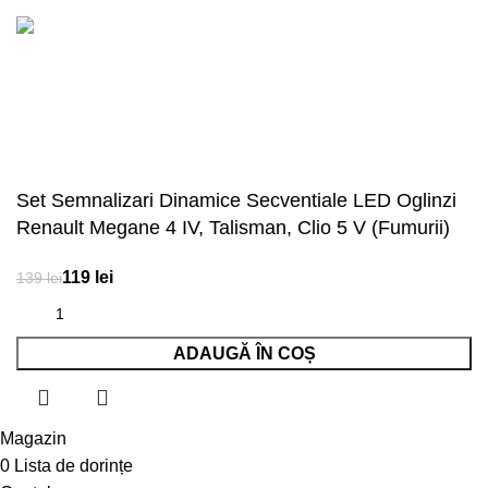
Onedigital.ro
Acceptăm plata în rate!
Set Semnalizari Dinamice Secventiale LED Oglinzi
Renault Megane 4 IV, Talisman, Clio 5 V (Fumurii)
lei
lei
ADAUGĂ ÎN COȘ
Magazin
0
Lista de dorințe