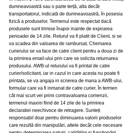
dumneavoastră sau o parte terță, alta decât
transportatorul, indicată de dumneavoastră, în posesia
fizică a produselor. Termenul este respectat dacă
produsele sunt trimise înapoi inainte de expirarea
perioadei de 14 zile. Returul va fi platit de Client, si se
va scadea din valoarea de rambursat. Chemarea
curierului se va face de catre client pentru a doua zi de
la primirea email-ului prin care se solicita returnarea
produsului. AWB-ul returului va fi printat de catre
curier/solicitant, iar in cazul in care acesta nu poate fi
printata, se va angaja in scrierea de mana a AWB-ului,
formular care va fi inmanat de catre curier. În termen
cât mai scurt vei primi contravaloarea comenzii,
termenul maxim fiind de 14 zile de la primirea
declaratiei neechivoce de retragere. Sunteți
responsabil doar pentru diminuarea valorii produselor
care rezultă din manipulări, altele decât cele necesare
pentru determinarea naturii, calităților și funcționării