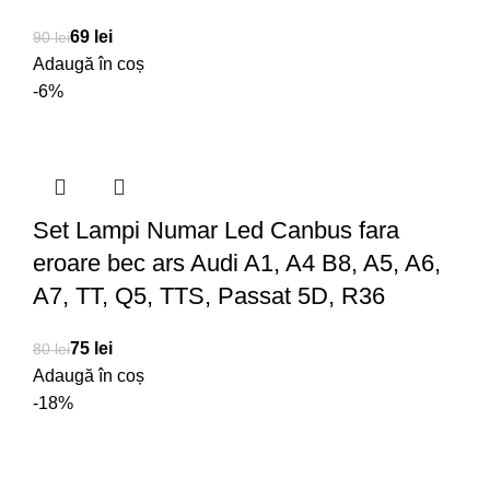
69
lei
90
lei
Adaugă în coș
-6%
Set Lampi Numar Led Canbus fara
eroare bec ars Audi A1, A4 B8, A5, A6,
A7, TT, Q5, TTS, Passat 5D, R36
75
lei
80
lei
Adaugă în coș
-18%