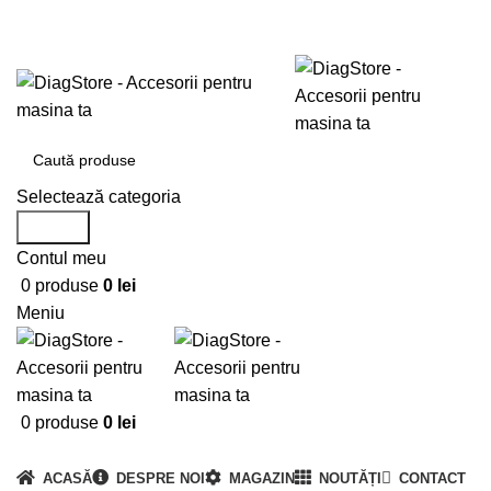
0720673673
office@DiagStore.ro
Selectează categoria
Search
Contul meu
0
produse
0
lei
Meniu
0
produse
0
lei
Categorii produse
ACASĂ
DESPRE NOI
MAGAZIN
NOUTĂȚI
CONTACT