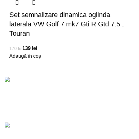
Set semnalizare dinamica oglinda
laterala VW Golf 7 mk7 Gti R Gtd 7.5 ,
Touran
139
lei
170
lei
Adaugă în coș
Transport Gratuit
Pentru comenzi de peste 1500 RON
lei
lei
lei
lei