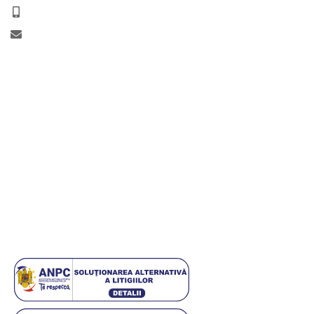
Telefon:
+40 720 673 673
Email:
office@DiagStore.ro
Informații
Informații utile
Termeni și condiții
Politica de retur
Politică de confidențialitate
Politica cookies
ANPC
Setări GDPR