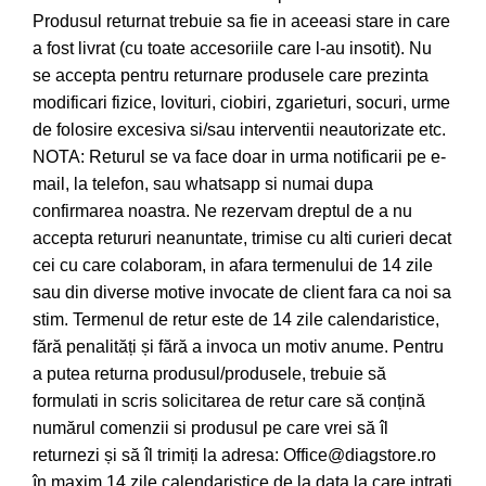
Produsul returnat trebuie sa fie in aceeasi stare in care
a fost livrat (cu toate accesoriile care l-au insotit). Nu
se accepta pentru returnare produsele care prezinta
modificari fizice, lovituri, ciobiri, zgarieturi, socuri, urme
de folosire excesiva si/sau interventii neautorizate etc.
NOTA: Returul se va face doar in urma notificarii pe e-
mail, la telefon, sau whatsapp si numai dupa
confirmarea noastra. Ne rezervam dreptul de a nu
accepta retururi neanuntate, trimise cu alti curieri decat
cei cu care colaboram, in afara termenului de 14 zile
sau din diverse motive invocate de client fara ca noi sa
stim. Termenul de retur este de 14 zile calendaristice,
fără penalități și fără a invoca un motiv anume. Pentru
a putea returna produsul/produsele, trebuie să
formulati in scris solicitarea de retur care să conțină
numărul comenzii si produsul pe care vrei să îl
returnezi și să îl trimiți la adresa: Office@diagstore.ro
în maxim 14 zile calendaristice de la data la care intrați