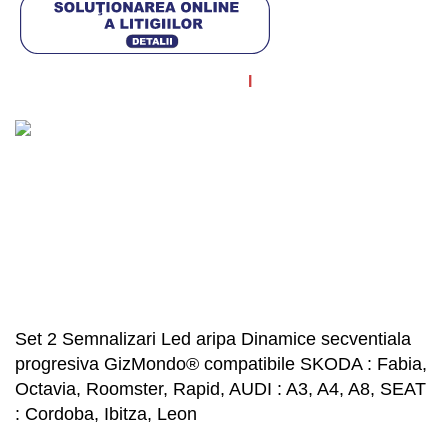
© Diagstore.ro 2021. Created by
I
MCreative.ro
. SEO by
Onedigital.ro
Acceptăm plata în rate!
Set 2 Semnalizari Led aripa Dinamice secventiala
progresiva GizMondo® compatibile SKODA : Fabia,
Octavia, Roomster, Rapid, AUDI : A3, A4, A8, SEAT
: Cordoba, Ibitza, Leon