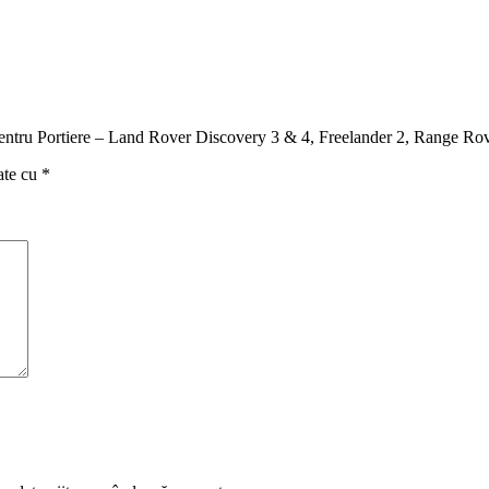
D pentru Portiere – Land Rover Discovery 3 & 4, Freelander 2, Range R
ate cu
*