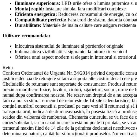
Iluminare superioara:
LED-urile ofera o lumina puternica si 
Montaj rapid:
Instalare simpla, fara modificari complexe
Eficienta energetica:
Reducerea consumului de energie, cu o du
Compatibilitate perfecta:
Fara erori de sistem, datorita comp
Durabilitate:
Materiale de inalta calitate care asigura rezistenta
Utilizare recomandata:
Inlocuirea sistemului de iluminare al portierelor originale
Imbunatatirea vizibilitatii si sigurantei la intrarea in vehicul
Oferirea unui aspect modern si elegant in interiorul si exteriorul
Retur
Conform Ordonantei de Urgenta Nr. 34/2014 privind drepturile consumato
justifice decizia de retragere si fara a suporta alte costuri decat cele 
Cheltuielile de returnare sunt suportate de consumator. Produsul returnat
prezinta modificari fizice, lovituri, ciobiri, zgarieturi, socuri, urme d
numai dupa confirmarea noastra. Ne rezervam dreptul de a nu accepta ret
fara ca noi sa stim. Termenul de retur este de 14 zile calendaristice, fă
conțină numărul comenzii si produsul pe care vrei să îl returnezi și să î
transportatorul, indicată de dumneavoastră, în posesia fizică a produsel
scadea din valoarea de rambursat. Chemarea curierului se va face de cat
curier/solicitant, iar in cazul in care acesta nu poate fi printata, se 
termenul maxim fiind de 14 zile de la primirea declaratiei neechivoce d
determinarea naturii, calităților și funcționării produselor. Nu vor fi a