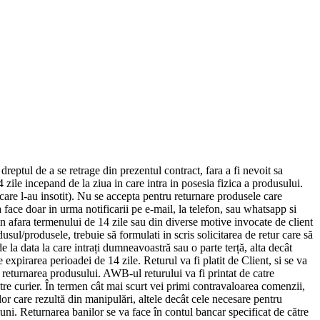
ptul de a se retrage din prezentul contract, fara a fi nevoit sa
4 zile incepand de la ziua in care intra in posesia fizica a produsului.
e care l-au insotit). Nu se accepta pentru returnare produsele care
a face doar in urma notificarii pe e-mail, la telefon, sau whatsapp si
n afara termenului de 14 zile sau din diverse motive invocate de client
sul/produsele, trebuie să formulati in scris solicitarea de retur care să
e la data la care intrați dumneavoastră sau o parte terță, alta decât
expirarea perioadei de 14 zile. Returul va fi platit de Client, si se va
 returnarea produsului. AWB-ul returului va fi printat de catre
atre curier. În termen cât mai scurt vei primi contravaloarea comenzii,
or care rezultă din manipulări, altele decât cele necesare pentru
iuni. Returnarea banilor se va face în contul bancar specificat de către