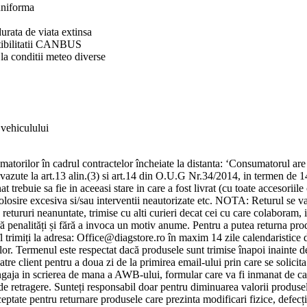
uniforma
rata de viata extinsa
atibilitatii CANBUS
 la conditii meteo diverse
 vehiculului
rilor în cadrul contractelor încheiate la distanta: ‘Consumatorul are dre
prevazute la art.13 alin.(3) si art.14 din O.U.G Nr.34/2014, in termen de 1
 trebuie sa fie in aceeasi stare in care a fost livrat (cu toate accesoriil
e folosire excesiva si/sau interventii neautorizate etc. NOTA: Returul se v
ururi neanuntate, trimise cu alti curieri decat cei cu care colaboram, i
ră penalități și fără a invoca un motiv anume. Pentru a putea returna produ
l trimiți la adresa: Office@diagstore.ro în maxim 14 zile calendaristice d
or. Termenul este respectat dacă produsele sunt trimise înapoi inainte de 
re client pentru a doua zi de la primirea email-ului prin care se solicita
va angaja in scrierea de mana a AWB-ului, formular care va fi inmanat de c
e retragere. Sunteți responsabil doar pentru diminuarea valorii produsel
cceptate pentru returnare produsele care prezinta modificari fizice, defecț