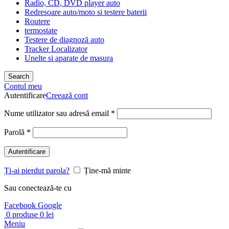
Radio, CD, DVD player auto
Redresoare auto/moto si testere baterii
Routere
termostate
Testere de diagnoză auto
Tracker Localizator
Unelte si aparate de masura
Search
Contul meu
Autentificare
Creează cont
Nume utilizator sau adresă email
*
Parolă
*
Autentificare
Ți-ai pierdut parola?
Ține-mă minte
Sau conectează-te cu
Facebook
Google
0
produse
0
lei
Meniu