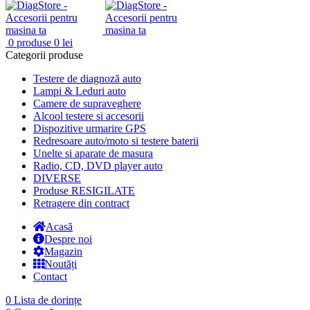
0
produse
0
lei
Categorii produse
Testere de diagnoză auto
Lampi & Leduri auto
Camere de supraveghere
Alcool testere si accesorii
Dispozitive urmarire GPS
Redresoare auto/moto si testere baterii
Unelte si aparate de masura
Radio, CD, DVD player auto
DIVERSE
Produse RESIGILATE
Retragere din contract
Acasă
Despre noi
Magazin
Noutăți
Contact
0
Lista de dorințe