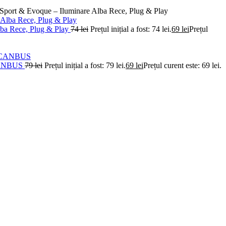
 Sport & Evoque – Iluminare Alba Rece, Plug & Play
lba Rece, Plug & Play
74
lei
Prețul inițial a fost: 74 lei.
69
lei
Prețul
e CANBUS
79
lei
Prețul inițial a fost: 79 lei.
69
lei
Prețul curent este: 69 lei.