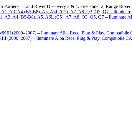
ru Portiere – Land Rover Discovery 3 & 4, Freelander 2, Range Rover
A1, A3, A4 (B5-B8), A5, A6L (C5), A7, A8, Q3, Q5, Q7 – Iluminare A
MKIII (2000–2007) – Iluminare Alba Rece, Plug & Play, Compatibil