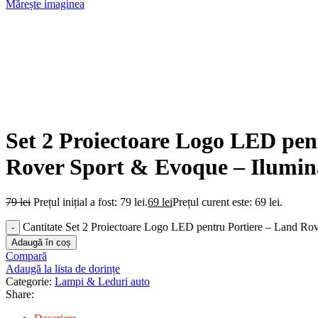
Mărește imaginea
Set 2 Proiectoare Logo LED pen
Rover Sport & Evoque – Ilumin
79
lei
Prețul inițial a fost: 79 lei.
69
lei
Prețul curent este: 69 lei.
Cantitate Set 2 Proiectoare Logo LED pentru Portiere – Land Ro
Adaugă în coș
Compară
Adaugă la lista de dorințe
Categorie:
Lampi & Leduri auto
Share: