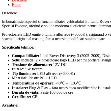
Descriere
Retur
Descriere
Imbunatateste aspectul si functionalitatea vehiculului tau Land Rove
Sport si Evoque, oferind o solutie moderna si eficienta pentru iluminar
Proiectoarele LED emite o lumina alba rece (~6000K), asigurand o vizib
sistemul original al masinii, fara a necesita modificari suplimentare.
Specificatii tehnice:
Compatibilitate:
Land Rover Discovery 3 (2005–2009), Disco
Setul include:
2 x proiectoare logo LED pentru portiere (stanga
Tensiune de alimentare:
12V DC
Putere:
5W fiecare
Tip iluminare:
LED alb rece (~6000K)
Material:
Plastic PC + LED
Temperatura de operare:
-40℃ – +105℃
Instalare:
Plug & Play – fara necesitatea modificarilor la instala
Durata de viata:
Peste 100.000 de ore
Certificare:
CE
Avantaje: