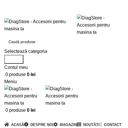
0720673673
office@DiagStore.ro
Selectează categoria
Search
Contul meu
0
produse
0
lei
Meniu
0
produse
0
lei
Categorii produse
ACASĂ
DESPRE NOI
MAGAZIN
NOUTĂȚI
CONTACT