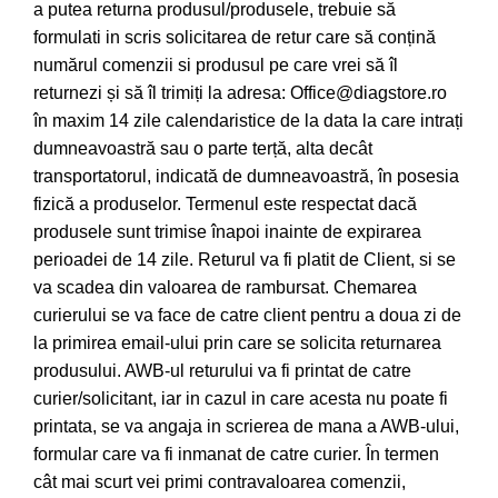
a putea returna produsul/produsele, trebuie să
formulati in scris solicitarea de retur care să conțină
numărul comenzii si produsul pe care vrei să îl
returnezi și să îl trimiți la adresa: Office@diagstore.ro
în maxim 14 zile calendaristice de la data la care intrați
dumneavoastră sau o parte terță, alta decât
transportatorul, indicată de dumneavoastră, în posesia
fizică a produselor. Termenul este respectat dacă
produsele sunt trimise înapoi inainte de expirarea
perioadei de 14 zile. Returul va fi platit de Client, si se
va scadea din valoarea de rambursat. Chemarea
curierului se va face de catre client pentru a doua zi de
la primirea email-ului prin care se solicita returnarea
produsului. AWB-ul returului va fi printat de catre
curier/solicitant, iar in cazul in care acesta nu poate fi
printata, se va angaja in scrierea de mana a AWB-ului,
formular care va fi inmanat de catre curier. În termen
cât mai scurt vei primi contravaloarea comenzii,