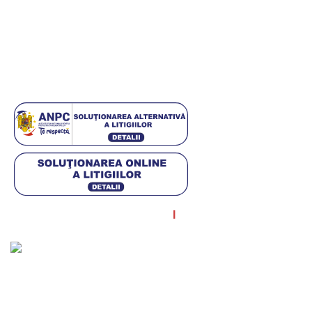
Politică de confidențialitate
Politica cookies
ANPC
Setări GDPR
© Diagstore.ro 2021. Created by
I
MCreative.ro
. SEO by
Onedigital.ro
Acceptăm plata în rate!