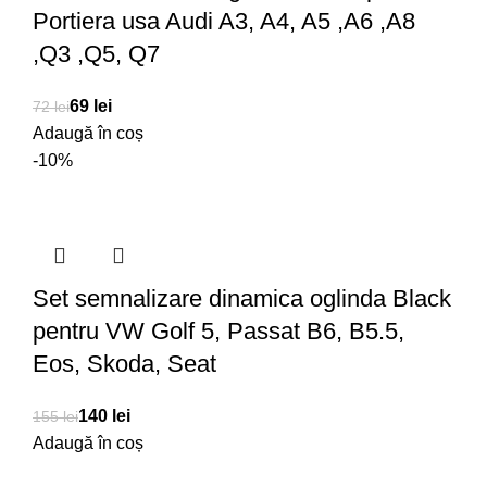
Portiera usa Audi A3, A4, A5 ,A6 ,A8
,Q3 ,Q5, Q7
69
lei
72
lei
Adaugă în coș
-10%
Set semnalizare dinamica oglinda Black
pentru VW Golf 5, Passat B6, B5.5,
Eos, Skoda, Seat
140
lei
155
lei
Adaugă în coș