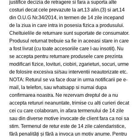
justifice decizia de retragere si fara a suporta alte
costuri decat cele prevazute la art.13 alin.(3) si art.14
din O.U.G Nr.34/2014, in termen de 14 zile incepand
de la ziua in care intra in posesia fizica a produsului.
Cheltuielile de returnare sunt suportate de consumator.
Produsul returnat trebuie sa fie in aceeasi stare in care
a fost livrat (cu toate accesoriile care l-au insotit). Nu
se accepta pentru returnare produsele care prezinta
modificari fizice, lovituri, ciobiri, zgarieturi, socuri, urme
de folosire excesiva si/sau interventii neautorizate etc.
NOTA: Returul se va face doar in urma notificarii pe e-
mail, la telefon, sau whatsapp si numai dupa
confirmarea noastra. Ne rezervam dreptul de a nu
accepta retururi neanuntate, trimise cu alti curieri decat
cei cu care colaboram, in afara termenului de 14 zile
sau din diverse motive invocate de client fara ca noi sa
stim. Termenul de retur este de 14 zile calendaristice,
fără penalități și fără a invoca un motiv anume. Pentru