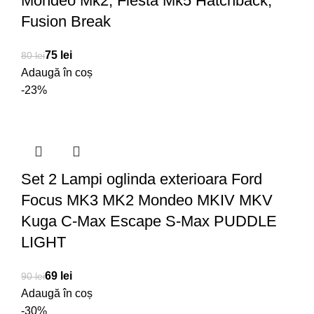
Mondeo Mk2, Fiesta Mk5 Hatchback,
Fusion Break
75
lei
80
lei
Adaugă în coș
-23%
Set 2 Lampi oglinda exterioara Ford
Focus MK3 MK2 Mondeo MKIV MKV
Kuga C-Max Escape S-Max PUDDLE
LIGHT
69
lei
90
lei
Adaugă în coș
-30%