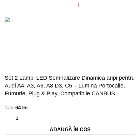
© Diagstore.ro 2021. Created by
I
MCreative.ro
. SEO by
Onedigital.ro
Acceptăm plata în rate!
Set 2 Lampi LED Semnalizare Dinamica aripi pentru
Audi A4, A3, A6, A8 D3, C5 – Lumina Portocalie,
Fumurie, Plug & Play, Compatibile CANBUS
lei
lei
ADAUGĂ ÎN COȘ