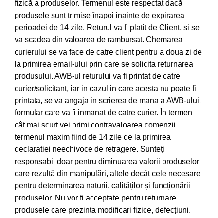
fizică a produselor. Termenul este respectat dacă
produsele sunt trimise înapoi inainte de expirarea
perioadei de 14 zile. Returul va fi platit de Client, si se
va scadea din valoarea de rambursat. Chemarea
curierului se va face de catre client pentru a doua zi de
la primirea email-ului prin care se solicita returnarea
produsului. AWB-ul returului va fi printat de catre
curier/solicitant, iar in cazul in care acesta nu poate fi
printata, se va angaja in scrierea de mana a AWB-ului,
formular care va fi inmanat de catre curier. În termen
cât mai scurt vei primi contravaloarea comenzii,
termenul maxim fiind de 14 zile de la primirea
declaratiei neechivoce de retragere. Sunteți
responsabil doar pentru diminuarea valorii produselor
care rezultă din manipulări, altele decât cele necesare
pentru determinarea naturii, calităților și funcționării
produselor. Nu vor fi acceptate pentru returnare
produsele care prezinta modificari fizice, defecțiuni.