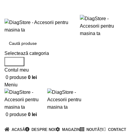
0720673673
office@DiagStore.ro
Selectează categoria
Search
Contul meu
0
produse
0
lei
Meniu
0
produse
0
lei
Categorii produse
ACASĂ
DESPRE NOI
MAGAZIN
NOUTĂȚI
CONTACT