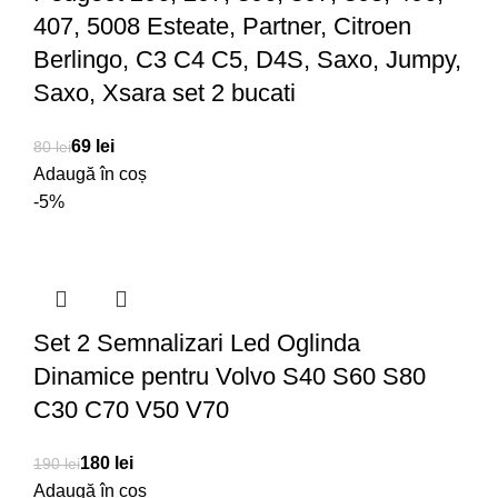
407, 5008 Esteate, Partner, Citroen
Berlingo, C3 C4 C5, D4S, Saxo, Jumpy,
Saxo, Xsara set 2 bucati
69
lei
80
lei
Adaugă în coș
-5%
Set 2 Semnalizari Led Oglinda
Dinamice pentru Volvo S40 S60 S80
C30 C70 V50 V70
180
lei
190
lei
Adaugă în coș