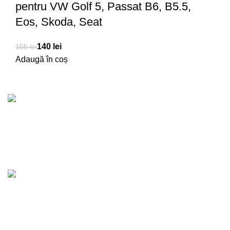
pentru VW Golf 5, Passat B6, B5.5,
Eos, Skoda, Seat
140
lei
155
lei
Adaugă în coș
Transport Gratuit
Pentru comenzi de peste 1500 RON
lei
lei
lei
lei
Produse de calitate
100% garantat