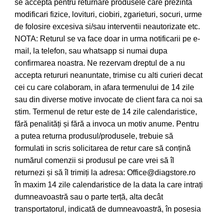
se accepta pentru returnare produsele care prezinta
modificari fizice, lovituri, ciobiri, zgarieturi, socuri, urme
de folosire excesiva si/sau interventii neautorizate etc.
NOTA: Returul se va face doar in urma notificarii pe e-
mail, la telefon, sau whatsapp si numai dupa
confirmarea noastra. Ne rezervam dreptul de a nu
accepta retururi neanuntate, trimise cu alti curieri decat
cei cu care colaboram, in afara termenului de 14 zile
sau din diverse motive invocate de client fara ca noi sa
stim. Termenul de retur este de 14 zile calendaristice,
fără penalități și fără a invoca un motiv anume. Pentru
a putea returna produsul/produsele, trebuie să
formulati in scris solicitarea de retur care să conțină
numărul comenzii si produsul pe care vrei să îl
returnezi și să îl trimiți la adresa: Office@diagstore.ro
în maxim 14 zile calendaristice de la data la care intrați
dumneavoastră sau o parte terță, alta decât
transportatorul, indicată de dumneavoastră, în posesia