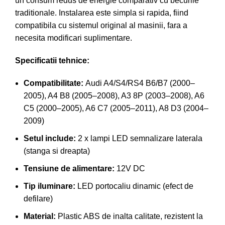
un consum redus de energie comparativ cu becurile
traditionale. Instalarea este simpla si rapida, fiind
compatibila cu sistemul original al masinii, fara a
necesita modificari suplimentare.
Specificatii tehnice:
Compatibilitate:
Audi A4/S4/RS4 B6/B7 (2000–
2005), A4 B8 (2005–2008), A3 8P (2003–2008), A6
C5 (2000–2005), A6 C7 (2005–2011), A8 D3 (2004–
2009)
Setul include:
2 x lampi LED semnalizare laterala
(stanga si dreapta)
Tensiune de alimentare:
12V DC
Tip iluminare:
LED portocaliu dinamic (efect de
defilare)
Material:
Plastic ABS de inalta calitate, rezistent la