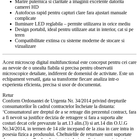
Marire puternica si claritate a imaginii excelente datorita
camerei HD
Autofocus rapid pentru capturi clare fara ajustari manuale
complicate
Iluminare LED reglabila – permite utilizarea in orice mediu
Design portabil, ideal pentru utilizare atat in interior, cat si pe
teren
Compatibilitate extinsa cu sisteme moderne de stocare si
vizualizare
Acest microscop digital multifunctional este conceput pentru cei care
au nevoie de o unealta fiabila si precisa pentru observatii
microscopice detaliate, indiferent de domeniul de activitate. Este un
echipament versatil, gata sa transforme fiecare analiza intr-o
experienta eficienta, precisa si usor de documentat.
Retur
Conform Ordonantei de Urgenta Nr. 34/2014 privind drepturile
consumatorilor în cadrul contractelor încheiate la distanta:
‘Consumatorul are dreptul de a se retrage din prezentul contract, fara
a fi nevoit sa justifice decizia de retragere si fara a suporta alte
costuri decat cele prevazute la art.13 alin.(3) si art.14 din O.U.G
Nr.34/2014, in termen de 14 zile incepand de la ziua in care intra in
posesia fizica a produsului. Cheltuielile de returnare sunt suportate