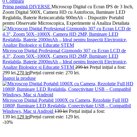
0
Compară
Prima pagină
DIVERSE
Microscop Digital cu Ecran IPS de 3 Inch,
Zoom Digital 500X, Camera HD cu Autofocus, Iluminare LED
Reglabila, Baterie Reincarcabila 900mAh – Dispozitiv Portabil
pentru Observatie Microscopica, Experimente si Analiza Detaliata
Microscop Digital Profesional Gizmondo 307 cu Ecran LCD de
4.3", Zoom 50X–1000X, Camera HD 2MP, Iluminare LED
Reglabila, Baterie 2000mAh – Ideal pentru Inspectii Electronice,
Analize Biologice si Educatie STEM
299
lei
Prețul inițial a fost:
299 lei.
270
lei
Prețul curent este: 270 lei.
Înapoi la produse
Microscop Digital Portabil 1000X cu Camera, Rezolutie Full HD
1080P, Iluminare LED Reglabila, Conectivitate USB – Compatibil
Windows, Mac si Android
139
lei
Prețul inițial a fost:
139 lei.
129
lei
Prețul curent este: 129 lei.
-10%