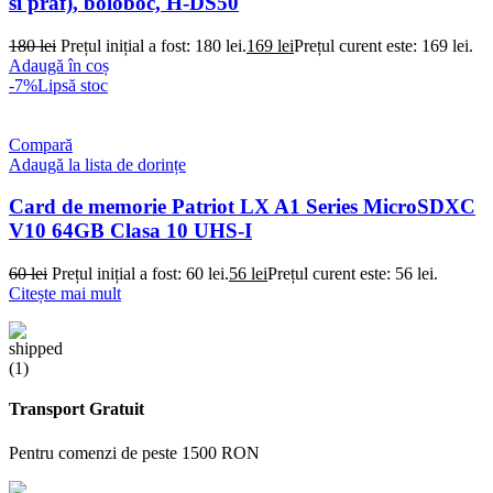
si praf), boloboc, H-DS50
180
lei
Prețul inițial a fost: 180 lei.
169
lei
Prețul curent este: 169 lei.
Adaugă în coș
-7%
Lipsă stoc
Compară
Adaugă la lista de dorințe
Card de memorie Patriot LX A1 Series MicroSDXC
V10 64GB Clasa 10 UHS-I
60
lei
Prețul inițial a fost: 60 lei.
56
lei
Prețul curent este: 56 lei.
Citește mai mult
Transport Gratuit
Pentru comenzi de peste 1500 RON