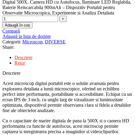
Digital 500X, Camera HD cu Autofocus, Iluminare LED Reglabila,
Baterie Reincarcabila 900mAh – Dispozitiv Portabil pentru
Observatie Microscopica, Experimente si Analiza Detaliata
Adaugă în coș
Compară
Adaugă la lista de dorințe
Categorii:
Microscop
,
DIVERSE
Share:
Descriere
Retur
Descriere
Acest microscop digital portabil este o solutie avansata pentru
explorarea detaliata a lumii microscopice, oferind un echilibru
perfect intre performanta, portabilitate si accesibilitate. Echipat cu un
ecran IPS de 3 inch, cu unghi larg de vizualizare si luminozitate
optimizata, dispozitivul permite observarea clara si fidela a detaliilor
fine ale obiectelor analizate.
Cu o capacitate de marire digitala de pana la 500X si o camera HD
performanta cu functie de autofocus, acest microscop permite
captarea si inregistrarea precisa a imaginilor si videoclipurilor.