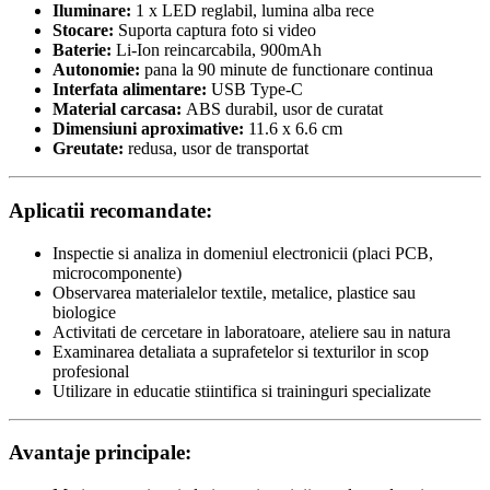
Iluminare:
1 x LED reglabil, lumina alba rece
Stocare:
Suporta captura foto si video
Baterie:
Li-Ion reincarcabila, 900mAh
Autonomie:
pana la 90 minute de functionare continua
Interfata alimentare:
USB Type-C
Material carcasa:
ABS durabil, usor de curatat
Dimensiuni aproximative:
11.6 x 6.6 cm
Greutate:
redusa, usor de transportat
Aplicatii recomandate:
Inspectie si analiza in domeniul electronicii (placi PCB,
microcomponente)
Observarea materialelor textile, metalice, plastice sau
biologice
Activitati de cercetare in laboratoare, ateliere sau in natura
Examinarea detaliata a suprafetelor si texturilor in scop
profesional
Utilizare in educatie stiintifica si traininguri specializate
Avantaje principale: