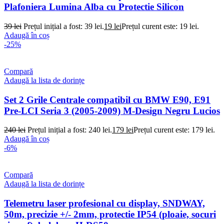
Plafoniera Lumina Alba cu Protectie Silicon
39
lei
Prețul inițial a fost: 39 lei.
19
lei
Prețul curent este: 19 lei.
Adaugă în coș
-25%
Compară
Adaugă la lista de dorințe
Set 2 Grile Centrale compatibil cu BMW E90, E91
Pre-LCI Seria 3 (2005-2009) M-Design Negru Lucios
240
lei
Prețul inițial a fost: 240 lei.
179
lei
Prețul curent este: 179 lei.
Adaugă în coș
-6%
Compară
Adaugă la lista de dorințe
Telemetru laser profesional cu display, SNDWAY,
50m, precizie +/- 2mm, protectie IP54 (ploaie, socuri