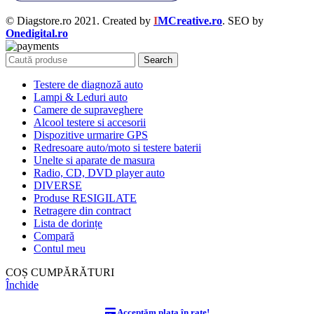
© Diagstore.ro 2021. Created by
I
MCreative.ro
. SEO by
Onedigital.ro
Search
Testere de diagnoză auto
Lampi & Leduri auto
Camere de supraveghere
Alcool testere si accesorii
Dispozitive urmarire GPS
Redresoare auto/moto si testere baterii
Unelte si aparate de masura
Radio, CD, DVD player auto
DIVERSE
Produse RESIGILATE
Retragere din contract
Lista de dorințe
Compară
Contul meu
COȘ CUMPĂRĂTURI
Închide
Acceptăm plata în rate!