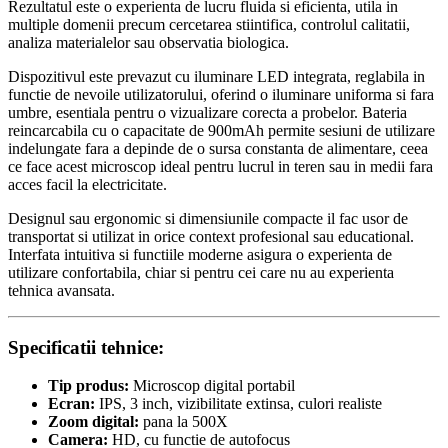
Rezultatul este o experienta de lucru fluida si eficienta, utila in
multiple domenii precum cercetarea stiintifica, controlul calitatii,
analiza materialelor sau observatia biologica.
Dispozitivul este prevazut cu iluminare LED integrata, reglabila in
functie de nevoile utilizatorului, oferind o iluminare uniforma si fara
umbre, esentiala pentru o vizualizare corecta a probelor. Bateria
reincarcabila cu o capacitate de 900mAh permite sesiuni de utilizare
indelungate fara a depinde de o sursa constanta de alimentare, ceea
ce face acest microscop ideal pentru lucrul in teren sau in medii fara
acces facil la electricitate.
Designul sau ergonomic si dimensiunile compacte il fac usor de
transportat si utilizat in orice context profesional sau educational.
Interfata intuitiva si functiile moderne asigura o experienta de
utilizare confortabila, chiar si pentru cei care nu au experienta
tehnica avansata.
Specificatii tehnice:
Tip produs:
Microscop digital portabil
Ecran:
IPS, 3 inch, vizibilitate extinsa, culori realiste
Zoom digital:
pana la 500X
Camera:
HD, cu functie de autofocus