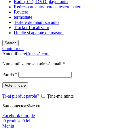
Radio, CD, DVD player auto
Redresoare auto/moto si testere baterii
Routere
termostate
Testere de diagnoză auto
Tracker Localizator
Unelte si aparate de masura
Search
Contul meu
Autentificare
Creează cont
Nume utilizator sau adresă email
*
Parolă
*
Autentificare
Ți-ai pierdut parola?
Ține-mă minte
Sau conectează-te cu
Facebook
Google
0
produse
0
lei
Meniu