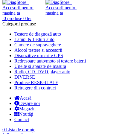
0
produse
0
lei
Categorii produse
Testere de diagnoză auto
Lampi & Leduri auto
Camere de supraveghere
Alcool testere si accesorii
Dispozitive urmarire GPS
Redresoare auto/moto si testere baterii
Unelte si aparate de masura
Radio, CD, DVD player auto
DIVERSE
Produse RESIGILATE
Retragere din contract
Acasă
Despre noi
Magazin
Noutăți
Contact
0
Lista de dorințe