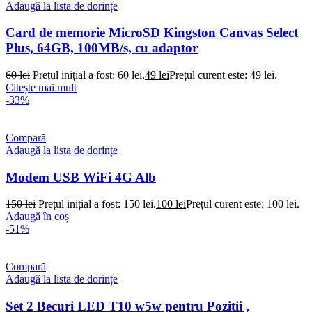
Adaugă la lista de dorințe
Card de memorie MicroSD Kingston Canvas Select
Plus, 64GB, 100MB/s, cu adaptor
60
lei
Prețul inițial a fost: 60 lei.
49
lei
Prețul curent este: 49 lei.
Citește mai mult
-33%
Compară
Adaugă la lista de dorințe
Modem USB WiFi 4G Alb
150
lei
Prețul inițial a fost: 150 lei.
100
lei
Prețul curent este: 100 lei.
Adaugă în coș
-51%
Compară
Adaugă la lista de dorințe
Set 2 Becuri LED T10 w5w pentru Pozitii ,