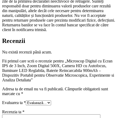
zile de la primirea declaratiei neechivoce de retragere. Sunteți
responsabil doar pentru diminuarea valorii produselor care rezultă
din manipulări, altele decât cele necesare pentru determinarea
naturii, calităților și funcționării produselor. Nu vor fi acceptate
pentru returnare produsele care prezinta modificari fizice, defecțiuni.
Returnarea banilor se va face în contul bancar specificat de către
client în notificarea trimisă.
Recenzii
Nu există recenzii până acum.
Fii primul care scrii o recenzie pentru „Microscop Digital cu Ecran
IPS de 3 Inch, Zoom Digital 500X, Camera HD cu Autofocus,
Iluminare LED Reglabila, Baterie Reincarcabila 900mAh –
Dispozitiv Portabil pentru Observatie Microscopica, Experimente si
Analiza Detaliata”
Adresa ta de email nu va fi publicată.
Câmpurile obligatorii sunt
marcate cu
*
Evaluarea ta
*
Recenzia ta
*