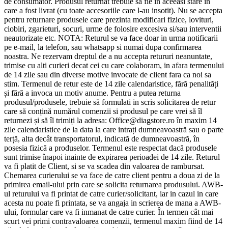
de consumator. Produsul returnat trebuie sa fie in aceeasi stare in
care a fost livrat (cu toate accesoriile care l-au insotit). Nu se accepta
pentru returnare produsele care prezinta modificari fizice, lovituri,
ciobiri, zgarieturi, socuri, urme de folosire excesiva si/sau interventii
neautorizate etc. NOTA: Returul se va face doar in urma notificarii
pe e-mail, la telefon, sau whatsapp si numai dupa confirmarea
noastra. Ne rezervam dreptul de a nu accepta retururi neanuntate,
trimise cu alti curieri decat cei cu care colaboram, in afara termenului
de 14 zile sau din diverse motive invocate de client fara ca noi sa
stim. Termenul de retur este de 14 zile calendaristice, fără penalități
și fără a invoca un motiv anume. Pentru a putea returna
produsul/produsele, trebuie să formulati in scris solicitarea de retur
care să conțină numărul comenzii si produsul pe care vrei să îl
returnezi și să îl trimiți la adresa: Office@diagstore.ro în maxim 14
zile calendaristice de la data la care intrați dumneavoastră sau o parte
terță, alta decât transportatorul, indicată de dumneavoastră, în
posesia fizică a produselor. Termenul este respectat dacă produsele
sunt trimise înapoi inainte de expirarea perioadei de 14 zile. Returul
va fi platit de Client, si se va scadea din valoarea de rambursat.
Chemarea curierului se va face de catre client pentru a doua zi de la
primirea email-ului prin care se solicita returnarea produsului. AWB-
ul returului va fi printat de catre curier/solicitant, iar in cazul in care
acesta nu poate fi printata, se va angaja in scrierea de mana a AWB-
ului, formular care va fi inmanat de catre curier. În termen cât mai
scurt vei primi contravaloarea comenzii, termenul maxim fiind de 14