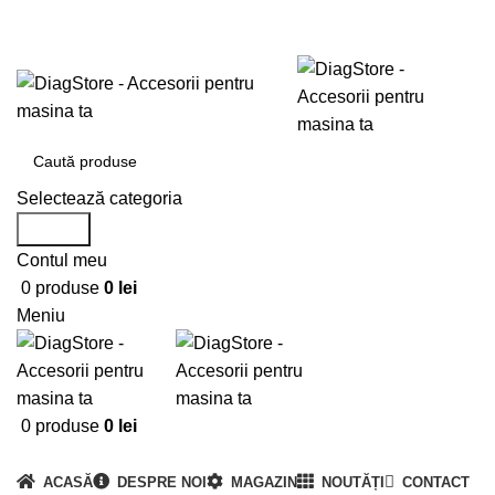
0720673673
office@DiagStore.ro
Selectează categoria
Search
Contul meu
0
produse
0
lei
Meniu
0
produse
0
lei
Categorii produse
ACASĂ
DESPRE NOI
MAGAZIN
NOUTĂȚI
CONTACT