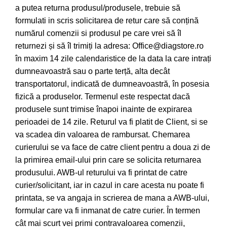
a putea returna produsul/produsele, trebuie să
formulati in scris solicitarea de retur care să conțină
numărul comenzii si produsul pe care vrei să îl
returnezi și să îl trimiți la adresa: Office@diagstore.ro
în maxim 14 zile calendaristice de la data la care intrați
dumneavoastră sau o parte terță, alta decât
transportatorul, indicată de dumneavoastră, în posesia
fizică a produselor. Termenul este respectat dacă
produsele sunt trimise înapoi inainte de expirarea
perioadei de 14 zile. Returul va fi platit de Client, si se
va scadea din valoarea de rambursat. Chemarea
curierului se va face de catre client pentru a doua zi de
la primirea email-ului prin care se solicita returnarea
produsului. AWB-ul returului va fi printat de catre
curier/solicitant, iar in cazul in care acesta nu poate fi
printata, se va angaja in scrierea de mana a AWB-ului,
formular care va fi inmanat de catre curier. În termen
cât mai scurt vei primi contravaloarea comenzii,