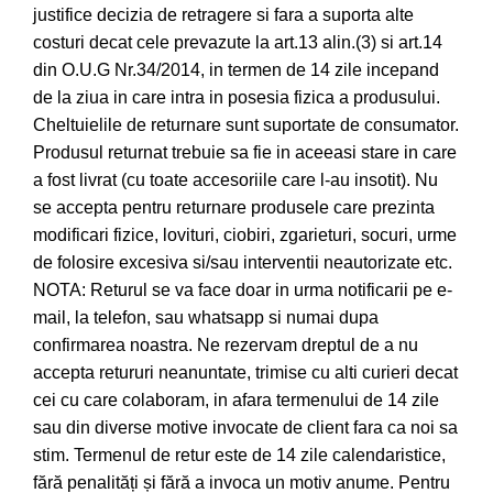
justifice decizia de retragere si fara a suporta alte
costuri decat cele prevazute la art.13 alin.(3) si art.14
din O.U.G Nr.34/2014, in termen de 14 zile incepand
de la ziua in care intra in posesia fizica a produsului.
Cheltuielile de returnare sunt suportate de consumator.
Produsul returnat trebuie sa fie in aceeasi stare in care
a fost livrat (cu toate accesoriile care l-au insotit). Nu
se accepta pentru returnare produsele care prezinta
modificari fizice, lovituri, ciobiri, zgarieturi, socuri, urme
de folosire excesiva si/sau interventii neautorizate etc.
NOTA: Returul se va face doar in urma notificarii pe e-
mail, la telefon, sau whatsapp si numai dupa
confirmarea noastra. Ne rezervam dreptul de a nu
accepta retururi neanuntate, trimise cu alti curieri decat
cei cu care colaboram, in afara termenului de 14 zile
sau din diverse motive invocate de client fara ca noi sa
stim. Termenul de retur este de 14 zile calendaristice,
fără penalități și fără a invoca un motiv anume. Pentru