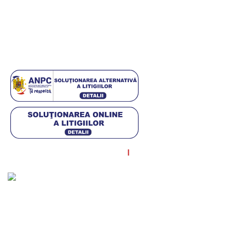
Politica cookies
ANPC
Setări GDPR
© Diagstore.ro 2021. Created by
I
MCreative.ro
. SEO by
Onedigital.ro
Acceptăm plata în rate!