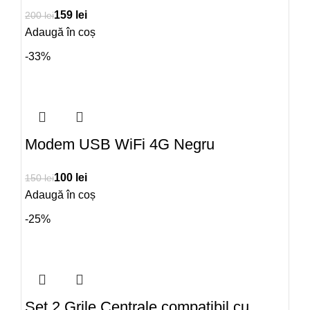
159
lei
200
lei
Adaugă în coș
-33%
Modem USB WiFi 4G Negru
100
lei
150
lei
Adaugă în coș
-25%
Set 2 Grile Centrale compatibil cu