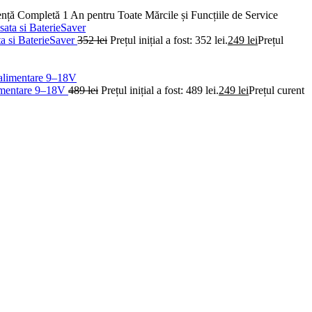
nță Completă 1 An pentru Toate Mărcile și Funcțiile de Service
 si BaterieSaver
352
lei
Prețul inițial a fost: 352 lei.
249
lei
Prețul
limentare 9–18V
489
lei
Prețul inițial a fost: 489 lei.
249
lei
Prețul curent