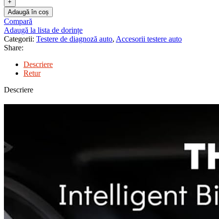
Adaugă în coș
Compară
Adaugă la lista de dorințe
Categorii:
Testere de diagnoză auto
,
Accesorii testere auto
Share:
Descriere
Retur
Descriere