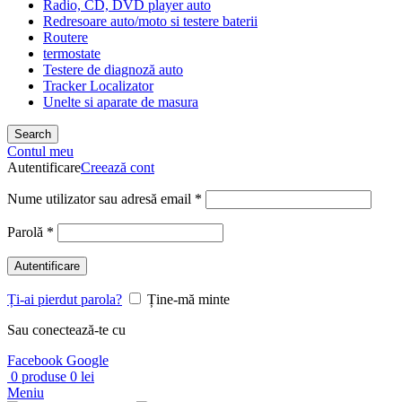
Radio, CD, DVD player auto
Redresoare auto/moto si testere baterii
Routere
termostate
Testere de diagnoză auto
Tracker Localizator
Unelte si aparate de masura
Search
Contul meu
Autentificare
Creează cont
Nume utilizator sau adresă email
*
Parolă
*
Autentificare
Ți-ai pierdut parola?
Ține-mă minte
Sau conectează-te cu
Facebook
Google
0
produse
0
lei
Meniu