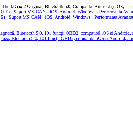
ThinkDiag 2 Original, Bluetooth 5.0, Compatibil Android și iOS, Lice
E) - Suport MS-CAN - iOS, Android, Windows - Performanta Avansata
ză, Bluetooth 5.0, 101 funcții OBD2, compatibil iOS și Android, a