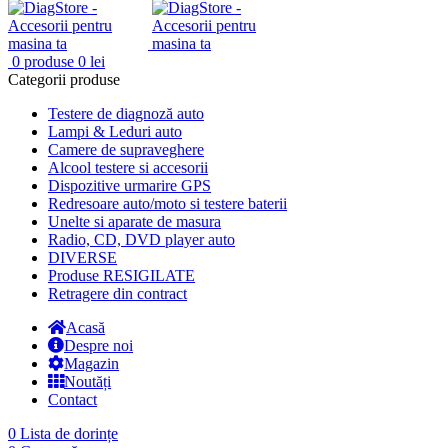
0
produse
0
lei
Categorii produse
Testere de diagnoză auto
Lampi & Leduri auto
Camere de supraveghere
Alcool testere si accesorii
Dispozitive urmarire GPS
Redresoare auto/moto si testere baterii
Unelte si aparate de masura
Radio, CD, DVD player auto
DIVERSE
Produse RESIGILATE
Retragere din contract
Acasă
Despre noi
Magazin
Noutăți
Contact
0
Lista de dorințe